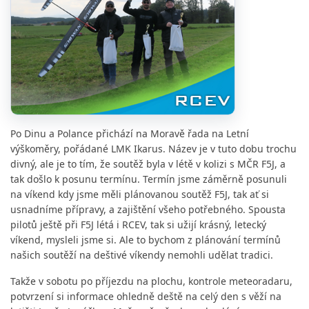
Po Dinu a Polance přichází na Moravě řada na Letní
výškoměry, pořádané LMK Ikarus. Název je v tuto dobu trochu
divný, ale je to tím, že soutěž byla v létě v kolizi s MČR F5J, a
tak došlo k posunu termínu. Termín jsme záměrně posunuli
na víkend kdy jsme měli plánovanou soutěž F5J, tak ať si
usnadníme přípravy, a zajištění všeho potřebného. Spousta
pilotů ještě při F5J létá i RCEV, tak si užijí krásný, letecký
víkend, mysleli jsme si. Ale to bychom z plánování termínů
našich soutěží na deštivé víkendy nemohli udělat tradici.
Takže v sobotu po příjezdu na plochu, kontrole meteoradaru,
potvrzení si informace ohledně deště na celý den s věží na