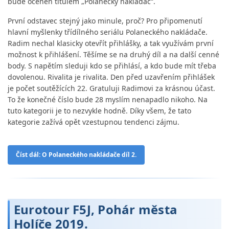
bude oceněn titulem „Polanecký nakládač“.
První odstavec stejný jako minule, proč? Pro připomenutí
hlavní myšlenky třídílného seriálu Polaneckého nakládače.
Radim nechal klasicky otevřít přihlášky, a tak využívám první
možnost k přihlášení. Těšíme se na druhý díl a na další cenné
body. S napětím sleduji kdo se přihlásí, a kdo bude mít třeba
dovolenou. Rivalita je rivalita. Den před uzavřením přihlášek
je počet soutěžících 22. Gratuluji Radimovi za krásnou účast.
To že konečné číslo bude 28 myslím nenapadlo nikoho. Na
tuto kategorii je to nezvykle hodně. Díky všem, že tato
kategorie zažívá opět vzestupnou tendenci zájmu.
Číst dál: O Polaneckého nakládače díl 2.
Eurotour F5J, Pohár města
Holíče 2019.