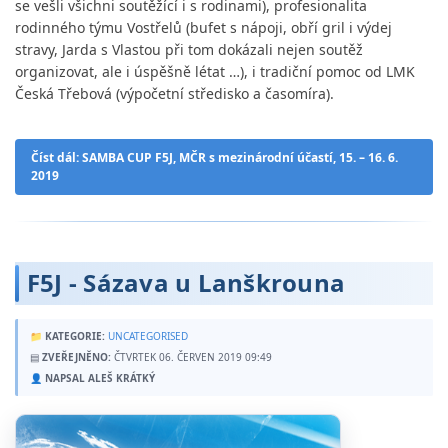
se vešli všichni soutěžící i s rodinami), profesionalita
rodinného týmu Vostřelů (bufet s nápoji, obří gril i výdej
stravy, Jarda s Vlastou při tom dokázali nejen soutěž
organizovat, ale i úspěšně létat …), i tradiční pomoc od LMK
Česká Třebová (výpočetní středisko a časomíra).
Číst dál: SAMBA CUP F5J, MČR s mezinárodní účastí, 15. – 16. 6.
2019
F5J - Sázava u Lanškrouna
📁
KATEGORIE:
UNCATEGORISED
▤
ZVEŘEJNĚNO:
ČTVRTEK 06. ČERVEN 2019 09:49
👤
NAPSAL ALEŠ KRÁTKÝ