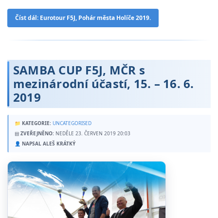
Číst dál: Eurotour F5J, Pohár města Holíče 2019.
SAMBA CUP F5J, MČR s
mezinárodní účastí, 15. – 16. 6.
2019
📁
KATEGORIE:
UNCATEGORISED
▤
ZVEŘEJNĚNO:
NEDĚLE 23. ČERVEN 2019 20:03
👤
NAPSAL ALEŠ KRÁTKÝ