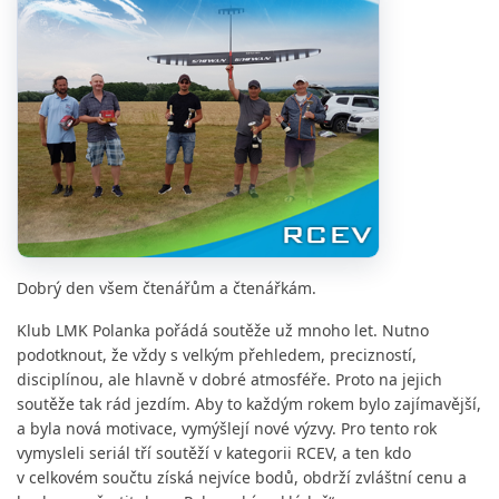
Dobrý den všem čtenářům a čtenářkám.
Klub LMK Polanka pořádá soutěže už mnoho let. Nutno
podotknout, že vždy s velkým přehledem, precizností,
disciplínou, ale hlavně v dobré atmosféře. Proto na jejich
soutěže tak rád jezdím. Aby to každým rokem bylo zajímavější,
a byla nová motivace, vymýšlejí nové výzvy. Pro tento rok
vymysleli seriál tří soutěží v kategorii RCEV, a ten kdo
v celkovém součtu získá nejvíce bodů, obdrží zvláštní cenu a