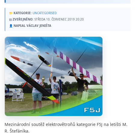
📁
KATEGORIE:
UNCATEGORISED
▤
ZVEŘEJNĚNO:
STŘEDA 10. ČERVENEC 2019 20:20
👤
NAPSAL VÁCLAV JENIŠTA
Mezinárodní soutěž elektrovětroňů kategorie F5J na letišti M.
R. Štefáníka.