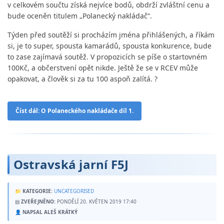
v celkovém součtu získá nejvíce bodů, obdrží zvláštní cenu a
bude oceněn titulem „Polanecký nakládač“.
Týden před soutěží si procházím jména přihlášených, a říkám
si, je to super, spousta kamarádů, spousta konkurence, bude
to zase zajímavá soutěž. V propozicích se píše o startovném
100Kč, a občerstvení opět nikde. Ještě že se v RCEV může
opakovat, a člověk si za tu 100 aspoň zalítá. ?
Číst dál: O Polaneckého nakládače díl 1.
Ostravská jarní F5J
📁
KATEGORIE:
UNCATEGORISED
▤
ZVEŘEJNĚNO:
PONDĚLÍ 20. KVĚTEN 2019 17:40
👤
NAPSAL ALEŠ KRÁTKÝ