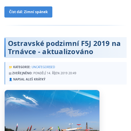
Číst dál: Zimní spánek
Ostravské podzimní F5J 2019 na
Trnávce - aktualizováno
📁
KATEGORIE:
UNCATEGORISED
▤
ZVEŘEJNĚNO:
PONDĚLÍ 14. ŘÍJEN 2019 20:49
👤
NAPSAL ALEŠ KRÁTKÝ