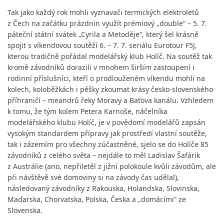
Tak jako každý rok mohli vyznavači termických elektroletů
z Čech na začátku prázdnin využít prémiový „double“ – 5. 7.
páteční státní svátek „Cyrila a Metoděje“, který šel krásně
spojit s víkendovou soutěží 6. – 7. 7. seriálu Eurotour F5J,
kterou tradičně pořádal modelářský klub Holíč. Na soutěž tak
kromě závodníků dorazili v mnohem širším zastoupení i
rodinní příslušníci, kteří o prodlouženém víkendu mohli na
kolech, koloběžkách i pěšky zkoumat krásy česko-slovenského
příhraničí – meandrů řeky Moravy a Baťova kanálu. Vzhledem
k tomu, že tým kolem Petera Karnoše, náčelníka
modelářského klubu Holíč, je v povědomí modelářů zapsán
vysokým standardem přípravy jak prostředí vlastní soutěže,
tak i zázemím pro všechny zúčastněné, sjelo se do Holíče 85
závodníků z celého světa – nejdále to měl Ladislav Šafárik
z Austrálie (ano, nepřiletěl z jižní polokoule kvůli závodům, ale
při návštěvě své domoviny si na závody čas udělal),
následovaný závodníky z Rakouska, Holandska, Slovinska,
Maďarska, Chorvatska, Polska, Česka a „domácími“ ze
Slovenska.