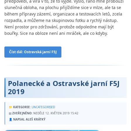
předpovědí, a víra v to, že to vyjde. Vyšlo, ráno mne probouzí
slunečná obloha, na plochu přijíždíme sice v mlze, ale ta se
během přípravy zázemí, organizace a testovacích letů, zcela
rozpadla, a můžeme na skupinovou fotku a rychlý nástup.
Není prostor pro zdržování, protože odpoledne mají být
bouřky. Sice na obloze není ani mráček, ale co kdyby.
Číst dál: Ostravská jarní F5J
Polanecké a Ostravské jarní F5J
2019
📁
KATEGORIE:
UNCATEGORISED
▤
ZVEŘEJNĚNO:
NEDĚLE 12. KVĚTEN 2019 15:42
👤
NAPSAL ALEŠ KRÁTKÝ