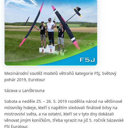
Mezinárodní soutěž modelů větroňů kategorie F5J, Světový
pohár 2019, Eurotour
Sázava u Lanškrouna
Sobota a neděle 25. – 26. 5. 2019 rozdělila národ na většinové
milovníky hokeje, kteří s napětím sledovali finálové bitvy na
mistrovství světa, a na ostatní, kteří se v tyto dny dokázali
věnovat jiným koníčkům, třeba vyrazit na již 5. ročník Sázavské
F5J Eurotour.