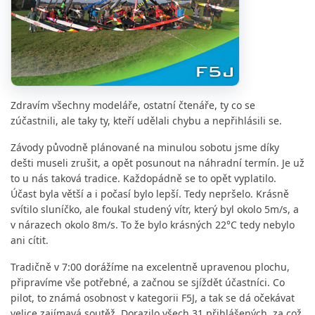
Zdravím všechny modeláře, ostatní čtenáře, ty co se
zúčastnili, ale taky ty, kteří udělali chybu a nepřihlásili se.
Závody původně plánované na minulou sobotu jsme díky
dešti museli zrušit, a opět posunout na náhradní termín. Je už
to u nás taková tradice. Každopádně se to opět vyplatilo.
Účast byla větší a i počasí bylo lepší. Tedy nepršelo. Krásně
svítilo sluníčko, ale foukal studený vítr, který byl okolo 5m/s, a
v nárazech okolo 8m/s. To že bylo krásných 22°C tedy nebylo
ani cítit.
Tradičně v 7:00 dorážíme na excelentně upravenou plochu,
připravíme vše potřebné, a začnou se sjíždět účastníci. Co
pilot, to známá osobnost v kategorii F5J, a tak se dá očekávat
velice zajímavá soutěž. Dorazilo všech 31 přihlášených, za což