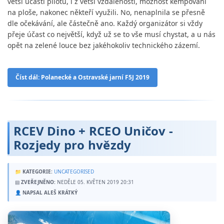
větší účasti pilotů, i z větší vzdálenosti, možnost kempování
na ploše, nakonec někteří využili. No, nenaplnila se přesně
dle očekávání, ale částečně ano. Každý organizátor si vždy
přeje účast co největší, když už se to vše musí chystat, a u nás
opět na zelené louce bez jakéhokoliv technického zázemí.
Číst dál: Polanecké a Ostravské jarní F5J 2019
RCEV Dino + RCEO Uničov -
Rozjedy pro hvězdy
📁
KATEGORIE:
UNCATEGORISED
▤
ZVEŘEJNĚNO:
NEDĚLE 05. KVĚTEN 2019 20:31
👤
NAPSAL ALEŠ KRÁTKÝ