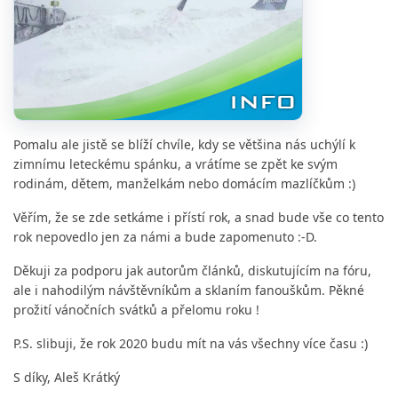
Pomalu ale jistě se blíží chvíle, kdy se většina nás uchýlí k
zimnímu leteckému spánku, a vrátíme se zpět ke svým
rodinám, dětem, manželkám nebo domácím mazlíčkům :)
Věřím, že se zde setkáme i přístí rok, a snad bude vše co tento
rok nepovedlo jen za námi a bude zapomenuto :-D.
Děkuji za podporu jak autorům článků, diskutujícím na fóru,
ale i nahodilým návštěvníkům a sklaním fanouškům. Pěkné
prožití vánočních svátků a přelomu roku !
P.S. slibuji, že rok 2020 budu mít na vás všechny více času :)
S díky, Aleš Krátký