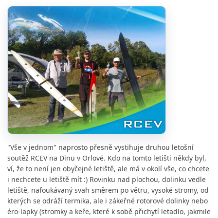
"Vše v jednom" naprosto přesně vystihuje druhou letošní
soutěž RCEV na Dinu v Orlové. Kdo na tomto letišti někdy byl,
ví, že to není jen obyčejné letiště, ale má v okolí vše, co chcete
i nechcete u letiště mít :) Rovinku nad plochou, dolinku vedle
letiště, nafoukávaný svah směrem po větru, vysoké stromy, od
kterých se odráží termika, ale i zákeřné rotorové dolinky nebo
éro-lapky (stromky a keře, které k sobě přichytí letadlo, jakmile