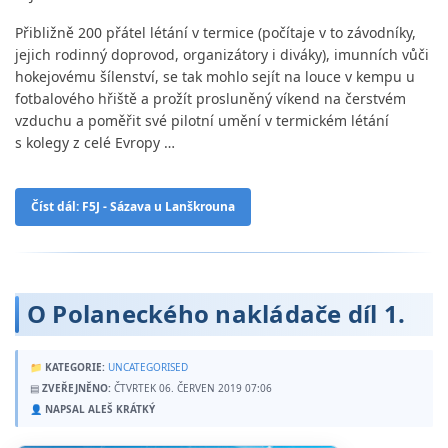
Přibližně 200 přátel létání v termice (počítaje v to závodníky,
jejich rodinný doprovod, organizátory i diváky), imunních vůči
hokejovému šílenství, se tak mohlo sejít na louce v kempu u
fotbalového hřiště a prožít prosluněný víkend na čerstvém
vzduchu a poměřit své pilotní umění v termickém létání
s kolegy z celé Evropy …
Číst dál: F5J - Sázava u Lanškrouna
O Polaneckého nakládače díl 1.
📁
KATEGORIE:
UNCATEGORISED
▤
ZVEŘEJNĚNO:
ČTVRTEK 06. ČERVEN 2019 07:06
👤
NAPSAL ALEŠ KRÁTKÝ