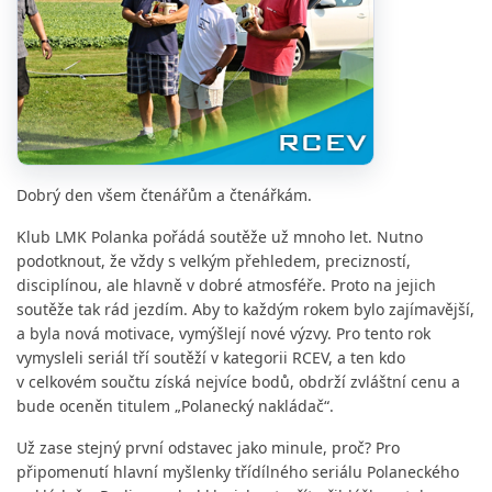
Dobrý den všem čtenářům a čtenářkám.
Klub LMK Polanka pořádá soutěže už mnoho let. Nutno
podotknout, že vždy s velkým přehledem, precizností,
disciplínou, ale hlavně v dobré atmosféře. Proto na jejich
soutěže tak rád jezdím. Aby to každým rokem bylo zajímavější,
a byla nová motivace, vymýšlejí nové výzvy. Pro tento rok
vymysleli seriál tří soutěží v kategorii RCEV, a ten kdo
v celkovém součtu získá nejvíce bodů, obdrží zvláštní cenu a
bude oceněn titulem „Polanecký nakládač“.
Už zase stejný první odstavec jako minule, proč? Pro
připomenutí hlavní myšlenky třídílného seriálu Polaneckého