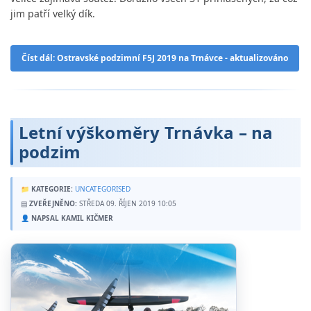
jim patří velký dík.
Číst dál: Ostravské podzimní F5J 2019 na Trnávce - aktualizováno
Letní výškoměry Trnávka – na
podzim
📁
KATEGORIE:
UNCATEGORISED
▤
ZVEŘEJNĚNO:
STŘEDA 09. ŘÍJEN 2019 10:05
👤
NAPSAL KAMIL KIČMER