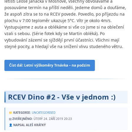
letišti Leoše Janáčka v Mošnově, všechny obvoláváme a
posouváme termín na příští neděli. Jedeme domů a doufáme,
že aspoň zítra se to na RCEV povede. Povedlo, po příjezdu na
plochu v 7:00 teploměr ukazuje 5°C. Vítr je okolo 4m/s.
Vystupujeme z auta a oblékáme si vše co jsme si na oblečení
vzali s sebou. (Série fotek kdy se Martin obléká). Po
vybudování zázemí se sjíždějí první účastníci. Všichni mají
stejné pocity, a hledají vše na snížení vlivu studeného větru.
Číst dál: Letní výškoměry Trnávka – na podzim
RCEV Dino #2 - Vše v jednom :)
📁
KATEGORIE:
UNCATEGORISED
▤
ZVEŘEJNĚNO:
ÚTERÝ 24. ZÁŘÍ 2019 20:23
👤
NAPSAL ALEŠ KRÁTKÝ