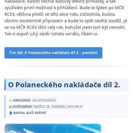
nakládače. Radim nechal klasicky otevřít přihlášky, a tak
využívám první možnost k přihlášení. Bude to týden po MČR
RCEV, většina pilotů se této akce roku zúčastnila, budou
všichni excelentně připraveni a bude to opět skvělá soutěž. Já
se na MČR RCEV těšil celý rok, bohužel jsem tam být nemohl.
Tak si aspoň užiji závěr tohoto seriálu, říkám si.
Číst dál: O Polaneckého nakládače díl 3. - poslední
O Polaneckého nakládače díl 2.
📁
KATEGORIE:
UNCATEGORISED
▤
ZVEŘEJNĚNO:
NEDĚLE 28. ČERVENEC 2019 06:41
👤
NAPSAL ALEŠ KRÁTKÝ