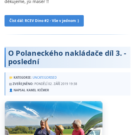
děkujeme, jsi masér !!
Číst dál: RCEV Dino #2 - Vše v jednom :)
O Polaneckého nakládače díl 3. -
poslední
📁
KATEGORIE:
UNCATEGORISED
▤
ZVEŘEJNĚNO:
PONDĚLÍ 02. ZÁŘÍ 2019 19:38
👤
NAPSAL KAMIL KIČMER