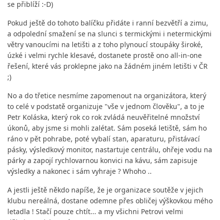
se přiblíží :-D)
Pokud ještě do tohoto balíčku přidáte i ranní bezvětří a zimu,
a odpolední smažení se na slunci s termickými i netermickými
větry vanoucími na letišti a z toho plynoucí stoupáky široké,
úzké i velmi rychle klesavé, dostanete prostě ono all-in-one
řešení, které vás proklepne jako na žádném jiném letišti v ČR
;)
No a do třetice nesmíme zapomenout na organizátora, který
to celé v podstatě organizuje "vše v jednom člověku", a to je
Petr Koláska, který rok co rok zvládá neuvěřitelné množství
úkonů, aby jsme si mohli zalétat. Sám poseká letiště, sám ho
ráno v pět pohrabe, poté vybalí stan, aparaturu, přistávací
pásky, výsledkový monitor, nastartuje centrálu, ohřeje vodu na
párky a zapojí rychlovarnou konvici na kávu, sám zapisuje
výsledky a nakonec i sám vyhraje ? Whoho ..
A jestli ještě někdo napíše, že je organizace soutěže v jejich
klubu nereálná, dostane odemne přes obličej výškovkou mého
letadla ! Stačí pouze chtít... a my všichni Petrovi velmi