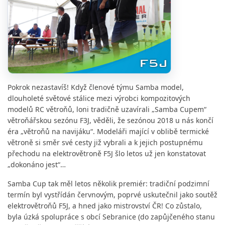
Pokrok nezastavíš! Když členové týmu Samba model,
dlouholeté světové stálice mezi výrobci kompozitových
modelů RC větroňů, loni tradičně uzavírali „Samba Cupem“
větroňářskou sezónu F3J, věděli, že sezónou 2018 u nás končí
éra „větroňů na navijáku“. Modeláři mající v oblibě termické
větroně si směr své cesty již vybrali a k jejich postupnému
přechodu na elektrovětroně F5J šlo letos už jen konstatovat
„dokonáno jest“…
Samba Cup tak měl letos několik premiér: tradiční podzimní
termín byl vystřídán červnovým, poprvé uskutečnil jako soutěž
elektrovětroňů F5J, a hned jako mistrovství ČR! Co zůstalo,
byla úzká spolupráce s obcí Sebranice (do zapůjčeného stanu