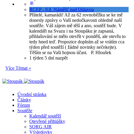
RCEP - 9.8. Náměšť nad Oslavou
Přátelé, kamarádi! Až za 62 rovnoběžku se ke mě
donesly zprávy o Vaší nedočkavosti ohledně naší
soutěže. Váš zájem mě těší a ano, soutěž bude. V
kalendáři na Svazu i na Stoupáku je zapsaná,
přihlašování se mělo otevřít v pondělí, ale otevřu to
tedy hned teď. Propozice doplním až se vrátím cca
týden před soutěží ( žádné novinky nečekejte).
Těším se na Vaši hojnou účast. P. Hloušek
1 týden 5 dní nazpět
Více Témat »
Úvodní stránka
Články
Fórum
Soutěže
Kalendář soutěží
Otevřené přihlášky
SORG AIR
Výsledovky