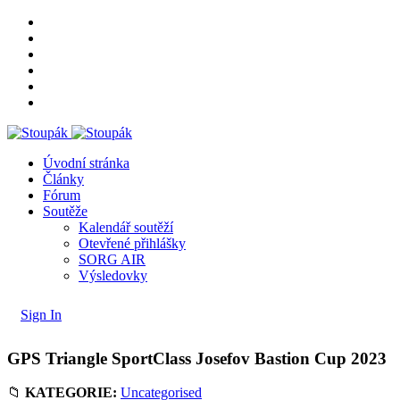
Úvodní stránka
Články
Fórum
Soutěže
Kalendář soutěží
Otevřené přihlášky
SORG AIR
Výsledovky
Sign In
GPS Triangle SportClass Josefov Bastion Cup 2023
📁
KATEGORIE:
Uncategorised