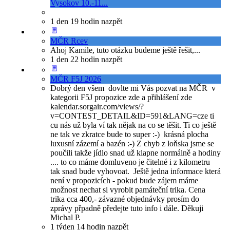
Vysokov 10.-11...
1 den 19 hodin nazpět
MČR Rcev
Ahoj Kamile, tuto otázku budeme ještě řešit,...
1 den 22 hodin nazpět
MČR F5J 2026
Dobrý den všem dovlte mi Vás pozvat na MČR v
kategorii F5J propozice zde a přihlášení zde
kalendar.sorgair.com/views/?
v=CONTEST_DETAIL&ID=591&LANG=cze ti
cu nás už byla ví tak nějak na co se těšit. Ti co ještě
ne tak ve zkratce bude to super :-) krásná plocha
luxusní zázemí a bazén :-) Z chyb z loňska jsme se
poučili takže jídlo snad už klapne normálně a hodiny
.... to co máme domluveno je čitelné i z kilometru
tak snad bude vyhovoat. Ještě jedna informace která
není v propozicích - pokud bude zájem máme
možnost nechat si vyrobit památeční trika. Cena
trika cca 400,- závazné objednávky prosím do
zprávy přpadně předejte tuto info i dále. Děkuji
Michal P.
1 týden 14 hodin nazpět