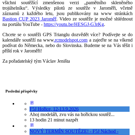
všichni soutěžící zmenšenou verzi „pamětního skleněného
trojúhelníku“. Výsledky pilotů ze soutěže v Jaroměři, včetně
záznamů z každého letu, jsou publikovány na www stránkách
Bastion CUP 2023 Jaroměř
. Video ze soutěže je možné shlédnout
na portálu YouTube -
https://youtu.be/HESGJ-G3rKg
.
Chcete se o soutěži GPS Trianglu dozvědět více? Podívejte se do
kalendáře soutěží na www
.rcmodelspot.com
a zajeďte se na víkend
podívat do Německa, nebo do Slovinska. Budeme se na Vás těšit i
příští rok v Jaroměři!
Za pořadatelský tým Václav Jeništa
Poslední příspěvky
F5J Hořice, 12-13.9.2026
Ahoj modeláři, zvu vás na hořickou soutěž...
13 hodin 21 minut nazpět
NOVÝ TERMÍN SOUTĚZE! - F5J Náchod -