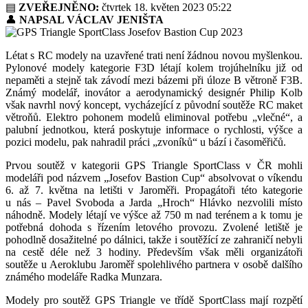
▤
ZVEŘEJNĚNO:
čtvrtek 18. květen 2023 05:22
👤
NAPSAL VÁCLAV JENIŠTA
Létat s RC modely na uzavřené trati není žádnou novou myšlenkou.
Pylonové modely kategorie F3D létají kolem trojúhelníku již od
nepaměti a stejně tak závodí mezi bázemi při úloze B větroně F3B.
Známý modelář, inovátor a aerodynamický designér Philip Kolb
však navrhl nový koncept, vycházející z původní soutěže RC maket
větroňů. Elektro pohonem modelů eliminoval potřebu „vlečné“, a
palubní jednotkou, která poskytuje informace o rychlosti, výšce a
pozici modelu, pak nahradil práci „zvoníků“ u bází i časoměřičů.
Prvou soutěž v kategorii GPS Triangle SportClass v ČR mohli
modeláři pod názvem „Josefov Bastion Cup“ absolvovat o víkendu
6. až 7. května na letišti v Jaroměři. Propagátoři této kategorie
u nás – Pavel Svoboda a Jarda „Hroch“ Hlávko nezvolili místo
náhodně. Modely létají ve výšce až 750 m nad terénem a k tomu je
potřebná dohoda s řízením letového provozu. Zvolené letiště je
pohodlně dosažitelné po dálnici, takže i soutěžící ze zahraničí nebyli
na cestě déle než 3 hodiny. Především však měli organizátoři
soutěže u Aeroklubu Jaroměř spolehlivého partnera v osobě dalšího
známého modeláře Radka Munzara.
Modely pro soutěž GPS Triangle ve třídě SportClass mají rozpětí