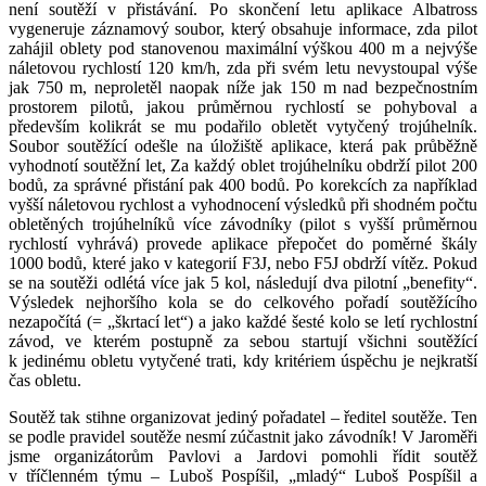
není soutěží v přistávání. Po skončení letu aplikace Albatross
vygeneruje záznamový soubor, který obsahuje informace, zda pilot
zahájil oblety pod stanovenou maximální výškou 400 m a nejvýše
náletovou rychlostí 120 km/h, zda při svém letu nevystoupal výše
jak 750 m, neproletěl naopak níže jak 150 m nad bezpečnostním
prostorem pilotů, jakou průměrnou rychlostí se pohyboval a
především kolikrát se mu podařilo obletět vytyčený trojúhelník.
Soubor soutěžící odešle na úložiště aplikace, která pak průběžně
vyhodnotí soutěžní let, Za každý oblet trojúhelníku obdrží pilot 200
bodů, za správné přistání pak 400 bodů. Po korekcích za například
vyšší náletovou rychlost a vyhodnocení výsledků při shodném počtu
obletěných trojúhelníků více závodníky (pilot s vyšší průměrnou
rychlostí vyhrává) provede aplikace přepočet do poměrné škály
1000 bodů, které jako v kategorií F3J, nebo F5J obdrží vítěz. Pokud
se na soutěži odlétá více jak 5 kol, následují dva pilotní „benefity“.
Výsledek nejhoršího kola se do celkového pořadí soutěžícího
nezapočítá (= „škrtací let“) a jako každé šesté kolo se letí rychlostní
závod, ve kterém postupně za sebou startují všichni soutěžící
k jedinému obletu vytyčené trati, kdy kritériem úspěchu je nejkratší
čas obletu.
Soutěž tak stihne organizovat jediný pořadatel – ředitel soutěže. Ten
se podle pravidel soutěže nesmí zúčastnit jako závodník! V Jaroměři
jsme organizátorům Pavlovi a Jardovi pomohli řídit soutěž
v tříčlenném týmu – Luboš Pospíšil, „mladý“ Luboš Pospíšil a