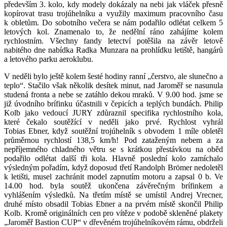
především 3. kolo, kdy modely dokázaly na nebi jak vláček přesně
kopírovat trasu trojúhelníku a využily maximum pracovního času
k obletům. Do sobotního večera se nám podařilo odlétat celkem 5
letových kol. Znamenalo to, že nedělní ráno zahájíme kolem
rychlostním. Všechny fandy letectví potěšila na závěr letově
nabitého dne nabídka Radka Munzara na prohlídku letiště, hangárů
a letového parku aeroklubu.
V neděli bylo ještě kolem šesté hodiny ranní „čerstvo, ale slunečno a
teplo“. Stačilo však několik desítek minut, nad Jaroměř se nasunula
studená fronta a nebe se zatáhlo dekou mraků. V 9.00 hod. jsme se
již úvodního brífinku účastnili v čepicích a teplých bundách. Philip
Kolb jako vedoucí JURY zdůraznil specifika rychlostního kola,
které čekalo soutěžící v neděli jako prvé. Rychlost vyhrál
Tobias Ebner, když soutěžní trojúhelník s obvodem 1 míle obletěl
průměrnou rychlostí 138,5 km/h! Pod zataženým nebem a za
nepříjemného chladného větru se s krátkou přestávkou na oběd
podařilo odlétat další tři kola. Hlavně poslední kolo zamíchalo
výsledným pořadím, když doposud třetí Randolph Brömer nedoletěl
k letišti, musel zachránit model zapnutím motoru a zapsal 0 b. Ve
14.00 hod. byla soutěž ukončena závěrečným brífinkem a
vyhlášením výsledků. Na třetím místě se umístil Andrej Vrecner,
druhé místo obsadil Tobias Ebner a na prvém místě skončil Philip
Kolb. Kromě originálních cen pro vítěze v podobě skleněné plakety
„Jaroměř Bastion CUP“ v dřevěném trojúhelníkovém rámu, obdrželi