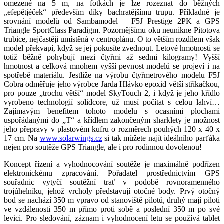
omezené na 5 m, na fotkách je lze rozeznat do běžných
„efepětjéček“ především díky bachratějšímu trupu. Příkladné je
srovnání modelů od Sambamodel – F5J Prestige 2PK a GPS
Triangle SportClass Paradigm. Pozornějšímu oku neunikne Pitotova
trubice, nejčastěji umístěná v centroplánu. O to větším rozdílem však
model překvapí, když se jej pokusíte zvednout. Letové hmotnosti se
totiž běžně pohybují mezi čtyřmi až sedmi kilogramy! Vyšší
hmotnost a celková mnohem vyšší pevnost modelů se projeví i na
spotřebě materiálu. Jestliže na výrobu čtyřmetrového modelu F5J
Cobra odměřuje jeho výrobce Jarda Hlávko epoxid větší stříkačkou,
pro pouze „trochu větší“ model SkyTouch 2, i když je jeho křídlo
vyrobeno technologií solidcore, už musí počítat s celou lahví…
Zajímavým benefitem tohoto modelu s ocasními plochami
uspořádanými do „T“ a křídlem zakončeným sharklety je možnost
jeho přepravy v plastovém kufru o rozměrech pouhých 120 x 40 x
17 cm. Na
www.solarwings.cz
si tak můžete najít ideálního parťáka
nejen pro soutěže GPS Triangle, ale i pro rodinnou dovolenou!
Koncept řízení a vyhodnocování soutěže je maximálně podřízen
elektronickému zpracování. Pořadatel prostřednictvím GPS
souřadnic vytyčí soutěžní trať v podobě rovnoramenného
trojúhelníku, jehož vrcholy představují otočné body. Prvý otočný
bod se nachází 350 m vpravo od stanoviště pilotů, druhý mají piloti
ve vzdálenosti 350 m přímo proti sobě a poslední 350 m po své
levici. Pro sledování, záznam i vyhodnocení letu se používá tablet