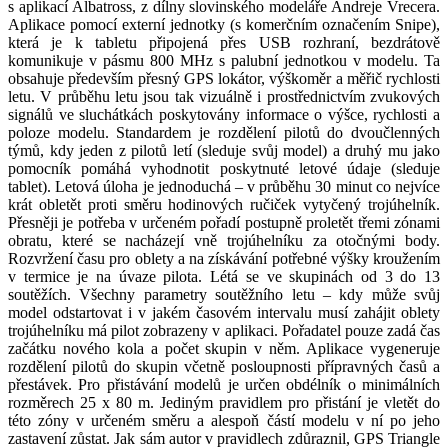
s aplikací Albatross, z dílny slovinského modeláře Andreje Vrecera.
Aplikace pomocí externí jednotky (s komerčním označením Snipe),
která je k tabletu připojená přes USB rozhraní, bezdrátově
komunikuje v pásmu 800 MHz s palubní jednotkou v modelu. Ta
obsahuje především přesný GPS lokátor, výškoměr a měřič rychlosti
letu. V průběhu letu jsou tak vizuálně i prostřednictvím zvukových
signálů ve sluchátkách poskytovány informace o výšce, rychlosti a
poloze modelu. Standardem je rozdělení pilotů do dvoučlenných
týmů, kdy jeden z pilotů letí (sleduje svůj model) a druhý mu jako
pomocník pomáhá vyhodnotit poskytnuté letové údaje (sleduje
tablet). Letová úloha je jednoduchá – v průběhu 30 minut co nejvíce
krát obletět proti směru hodinových ručiček vytyčený trojúhelník.
Přesněji je potřeba v určeném pořadí postupně proletět třemi zónami
obratu, které se nacházejí vně trojúhelníku za otočnými body.
Rozvržení času pro oblety a na získávání potřebné výšky kroužením
v termice je na úvaze pilota. Létá se ve skupinách od 3 do 13
soutěžích. Všechny parametry soutěžního letu – kdy může svůj
model odstartovat i v jakém časovém intervalu musí zahájit oblety
trojúhelníku má pilot zobrazeny v aplikaci. Pořadatel pouze zadá čas
začátku nového kola a počet skupin v něm. Aplikace vygeneruje
rozdělení pilotů do skupin včetně posloupnosti přípravných časů a
přestávek. Pro přistávání modelů je určen obdélník o minimálních
rozměrech 25 x 80 m. Jediným pravidlem pro přistání je vletět do
této zóny v určeném směru a alespoň částí modelu v ní po jeho
zastavení zůstat. Jak sám autor v pravidlech zdůraznil, GPS Triangle