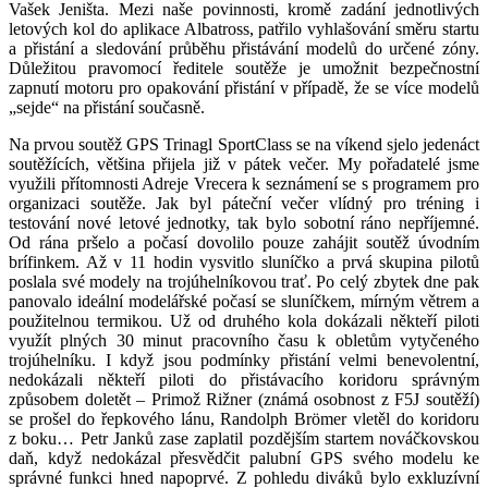
Vašek Jeništa. Mezi naše povinnosti, kromě zadání jednotlivých
letových kol do aplikace Albatross, patřilo vyhlašování směru startu
a přistání a sledování průběhu přistávání modelů do určené zóny.
Důležitou pravomocí ředitele soutěže je umožnit bezpečnostní
zapnutí motoru pro opakování přistání v případě, že se více modelů
„sejde“ na přistání současně.
Na prvou soutěž GPS Trinagl SportClass se na víkend sjelo jedenáct
soutěžících, většina přijela již v pátek večer. My pořadatelé jsme
využili přítomnosti Adreje Vrecera k seznámení se s programem pro
organizaci soutěže. Jak byl páteční večer vlídný pro tréning i
testování nové letové jednotky, tak bylo sobotní ráno nepříjemné.
Od rána pršelo a počasí dovolilo pouze zahájit soutěž úvodním
brífinkem. Až v 11 hodin vysvitlo sluníčko a prvá skupina pilotů
poslala své modely na trojúhelníkovou trať. Po celý zbytek dne pak
panovalo ideální modelářské počasí se sluníčkem, mírným větrem a
použitelnou termikou. Už od druhého kola dokázali někteří piloti
využít plných 30 minut pracovního času k obletům vytyčeného
trojúhelníku. I když jsou podmínky přistání velmi benevolentní,
nedokázali někteří piloti do přistávacího koridoru správným
způsobem doletět – Primož Rižner (známá osobnost z F5J soutěží)
se prošel do řepkového lánu, Randolph Brömer vletěl do koridoru
z boku… Petr Janků zase zaplatil pozdějším startem nováčkovskou
daň, když nedokázal přesvědčit palubní GPS svého modelu ke
správné funkci hned napoprvé. Z pohledu diváků bylo exkluzívní