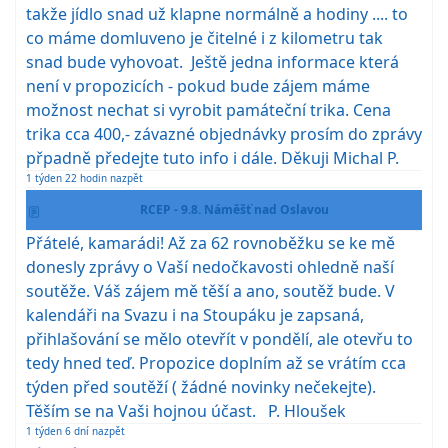
takže jídlo snad už klapne normálně a hodiny .... to
co máme domluveno je čitelné i z kilometru tak
snad bude vyhovoat. Ještě jedna informace která
není v propozicích - pokud bude zájem máme
možnost nechat si vyrobit památeční trika. Cena
trika cca 400,- závazné objednávky prosím do zprávy
přpadně předejte tuto info i dále. Děkuji Michal P.
1 týden 22 hodin nazpět
RCEP - 9.8. Náměšť nad Oslavou
Přátelé, kamarádi! Až za 62 rovnoběžku se ke mě
donesly zprávy o Vaší nedočkavosti ohledně naší
soutěže. Váš zájem mě těší a ano, soutěž bude. V
kalendáři na Svazu i na Stoupáku je zapsaná,
přihlašování se mělo otevřít v pondělí, ale otevřu to
tedy hned teď. Propozice doplním až se vrátím cca
týden před soutěží ( žádné novinky nečekejte).
Těším se na Vaši hojnou účast. P. Hloušek
1 týden 6 dní nazpět