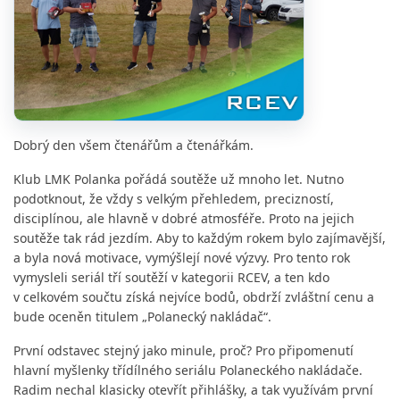
Dobrý den všem čtenářům a čtenářkám.
Klub LMK Polanka pořádá soutěže už mnoho let. Nutno
podotknout, že vždy s velkým přehledem, precizností,
disciplínou, ale hlavně v dobré atmosféře. Proto na jejich
soutěže tak rád jezdím. Aby to každým rokem bylo zajímavější,
a byla nová motivace, vymýšlejí nové výzvy. Pro tento rok
vymysleli seriál tří soutěží v kategorii RCEV, a ten kdo
v celkovém součtu získá nejvíce bodů, obdrží zvláštní cenu a
bude oceněn titulem „Polanecký nakládač“.
První odstavec stejný jako minule, proč? Pro připomenutí
hlavní myšlenky třídílného seriálu Polaneckého nakládače.
Radim nechal klasicky otevřít přihlášky, a tak využívám první