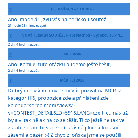
F5J Hořice, 12-13.9.2026
Ahoj modeláři, zvu vás na hořickou soutěž...
21 hodin 28 minut nazpět
NOVÝ TERMÍN SOUTĚZE! - F5J Náchod - Vysokov 10.-11...
2 dní 4 hodin nazpět
MČR Rcev
Ahoj Kamile, tuto otázku budeme ještě řešit,...
2 dní 6 hodin nazpět
MČR F5J 2026
Dobrý den všem dovlte mi Vás pozvat na MČR v
kategorii F5J propozice zde a přihlášení zde
kalendar.sorgair.com/views/?
v=CONTEST_DETAIL&ID=591&LANG=cze ti cu nás už
byla ví tak nějak na co se těšit. Ti co ještě ne tak ve
zkratce bude to super :-) krásná plocha luxusní
zázemí a bazén :-) Z chyb z loňska jsme se poučili