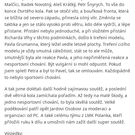
Malčíci, Radek Novotný, Aleš Krátký, Petr Šnyrych. To vše do
konce čtvrtého kola. Pak se otočil vítr, a bouřková fronta, která
se blížila od severo-západu, přinesla silný vítr. Změnila se
taktika a jen se stálo vysoko proti větru, kdo déle vydrží, a lépe
přistane. Přistání nebylo jednoduché, a při složitém přistání
Richarda Vlhy v těchto podmínkách, došlo k trefení modelu,
Pavla Grumanna, který ležel vedle letové plochy. Trefení cizího
modelu je vždy smutná záležitost, stát se to ale může,
smutnější byla ale reakce Pavla, a jeho nepřiměřená reakce a
nesportovní chování. Být vulgární si mohl odpustit. Pokud
jsem spletl Petra a byl to Pavel, tak se omlouvám. Každopádně
to nebylo sportovní chování.
A tak jsme dolétali další hodně zajímavou soutěž, a poslední
dvě větrná kola zamíchala pořadím. Až tedy na malé škody, a
jedno nesportovní chování, to byla skvělá soutěž.
Velké
poděkování patří opět Jardovi Osobovi za moderaci a
organizaci od PC. A také celému týmu z LMK Polanka, kteří
přiložili ruku k dílu a umožnili nám zažít další super soutěž.
Výsledky: