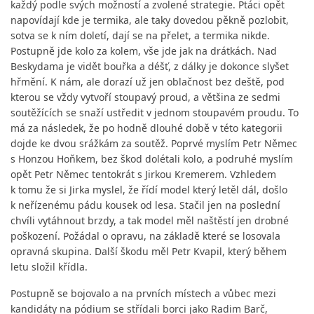
každý podle svých možností a zvolené strategie. Ptáci opět
napovídají kde je termika, ale taky dovedou pěkně pozlobit,
sotva se k ním doletí, dají se na přelet, a termika nikde.
Postupně jde kolo za kolem, vše jde jak na drátkách. Nad
Beskydama je vidět bouřka a déšť, z dálky je dokonce slyšet
hřmění. K nám, ale dorazí už jen oblačnost bez deště, pod
kterou se vždy vytvoří stoupavý proud, a většina ze sedmi
soutěžících se snaží ustředit v jednom stoupavém proudu. To
má za následek, že po hodně dlouhé době v této kategorii
dojde ke dvou srážkám za soutěž. Poprvé myslím Petr Němec
s Honzou Hoňkem, bez škod dolétali kolo, a podruhé myslím
opět Petr Němec tentokrát s Jirkou Kremerem. Vzhledem
k tomu že si Jirka myslel, že řídí model který letěl dál, došlo
k neřízenému pádu kousek od lesa. Stačil jen na poslední
chvíli vytáhnout brzdy, a tak model měl naštěstí jen drobné
poškození. Požádal o opravu, na základě které se losovala
opravná skupina. Další škodu měl Petr Kvapil, který během
letu složil křídla.
Postupně se bojovalo a na prvních místech a vůbec mezi
kandidáty na pódium se střídali borci jako Radim Barč,