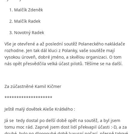
Malčík Zdeněk
Malčík Radek
Novotný Radek
Vše je otevřené a až poslední soutěž Polaneckého nakládače
rozhodne. Jen tak dál kluci z Polanky, vaše soutěže mají
vysokou úroveň, dobré jméno, a skvělou organizaci. O tom
nás opět přesvědčila velká účast pilotů. Těšíme se na další.
Za zúčastněné Kamil Kičmer
********************
Ještě malý dovětek Aleše Krátkého :
Já se tedy dostal po delší době opět na soutěž, a byl jsem
tomu moc rád. Zaprvé jsem dost lidí překvapil účasti :-D, a za
druhé, bylo po dloooouhé době luxusní počasí, přesně takové