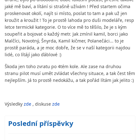
jaké mě baví, a lítání si strašně užívám ! Před startem očima
proskenovat okolí, najít si místo, poslat to tam a pak už jen
kroužit a kroužit ! To je prostě lahoda pro duši modeláře, resp
letce termické kategorie. O to více mě to těšilo, že je s kým
soupeřit a bojovat o každý metr. Jak zmínil kamil, borci jako
Malčíci, Novotný, Šnyrda, Kamil kičmer, Polanečáci... to je
prostě paráda, a je moc dobře, že se v naší kategorii najdou
lidé, co lítájí jako ďáblové :)
Škoda jen toho zvratu po 4tém kole. Ale zase na druhou
stranu pilot musí umět zvládat všechny situace, a tak čest těm
nejlepším. Já to prostě nedokážu, a tak pořád lítám jak jelito :)
Výsledky
zde
, diskuse
zde
Poslední příspěvky