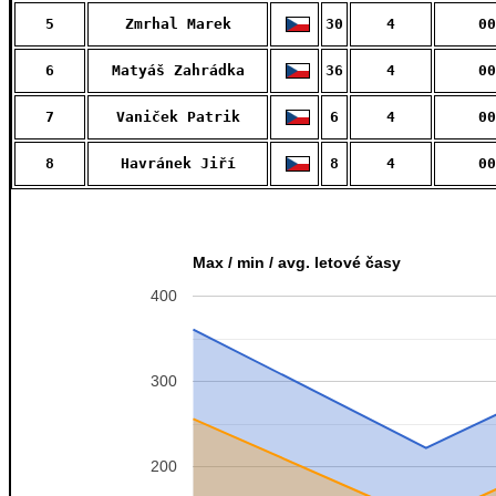
5
Zmrhal Marek
30
4
00
6
Matyáš Zahrádka
36
4
00
7
Vaniček Patrik
6
4
00
8
Havránek Jiří
8
4
00
Max / min / avg. letové časy
400
300
200