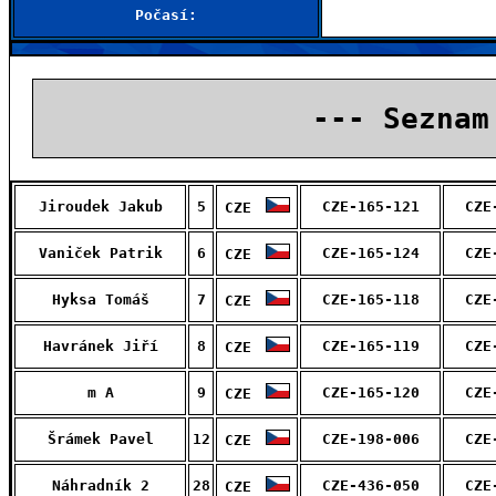
Počasí:
--- Seznam
Jiroudek Jakub
5
CZE-165-121
CZE
CZE
Vaniček Patrik
6
CZE-165-124
CZE
CZE
Hyksa Tomáš
7
CZE-165-118
CZE
CZE
Havránek Jiří
8
CZE-165-119
CZE
CZE
m A
9
CZE-165-120
CZE
CZE
Šrámek Pavel
12
CZE-198-006
CZE
CZE
Náhradník 2
28
CZE-436-050
CZE
CZE