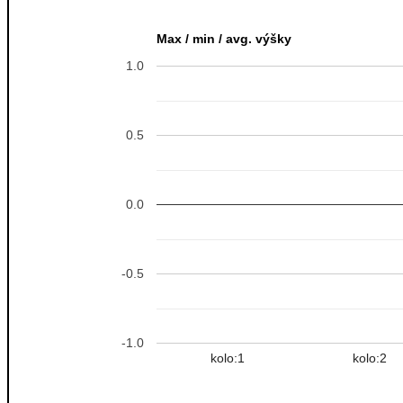
Max / min / avg. výšky
1.0
0.5
0.0
-0.5
-1.0
kolo:1
kolo:2