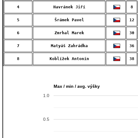
4
Havránek Jiří
8
5
Šrámek Pavel
12
6
Zmrhal Marek
30
7
Matyáš Zahrádka
36
8
Koblížek Antonín
38
Max / min / avg. výšky
1.0
0.5