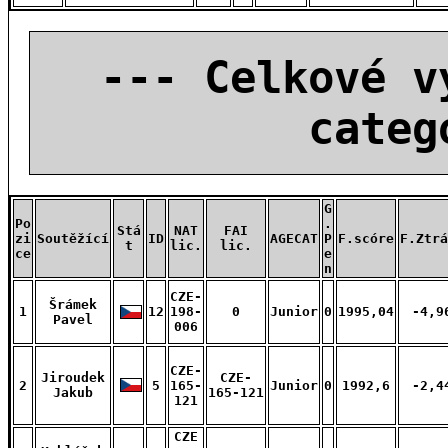
--- Celkové v
categ
G
Po
.
Stá
NAT
FAI
zi
Soutěžící
ID
AGECAT
P
F.scóre
F.Ztrá
t
lic.
lic.
ce
e
n
CZE-
Šrámek
1
12
198-
0
Junior
0
1995,04
-4,9
Pavel
006
CZE-
Jiroudek
CZE-
2
5
165-
Junior
0
1992,6
-2,4
Jakub
165-121
121
CZE