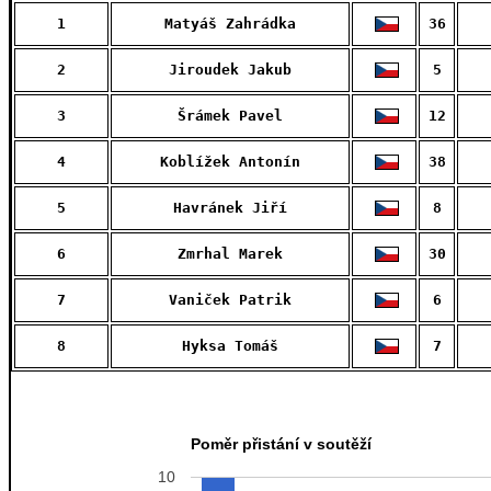
1
Matyáš Zahrádka
36
2
Jiroudek Jakub
5
3
Šrámek Pavel
12
4
Koblížek Antonín
38
5
Havránek Jiří
8
6
Zmrhal Marek
30
7
Vaniček Patrik
6
8
Hyksa Tomáš
7
Poměr přistání v soutěží
10