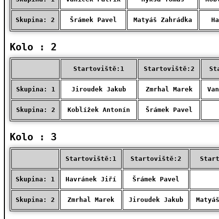
Skupina: 2
Šrámek Pavel
Matyáš Zahrádka
Ha
Kolo : 2
Startoviště:1
Startoviště:2
St
Skupina: 1
Jiroudek Jakub
Zmrhal Marek
Van
Skupina: 2
Koblížek Antonín
Šrámek Pavel
Kolo : 3
Startoviště:1
Startoviště:2
Star
Skupina: 1
Havránek Jiří
Šrámek Pavel
Skupina: 2
Zmrhal Marek
Jiroudek Jakub
Matyá