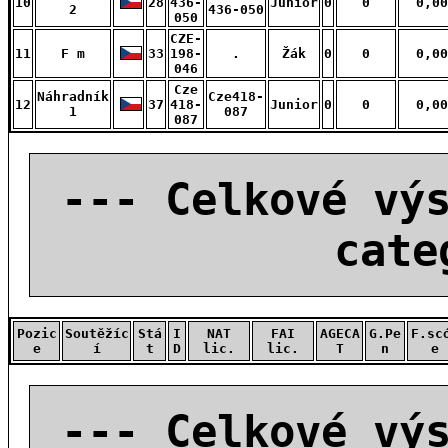
10
28
436-
Junior
0
0
0,00
2
436-050
050
CZE-
11
F m
33
198-
.
Žák
0
0
0,00
046
Cze
Náhradník
Cze418-
12
37
418-
Junior
0
0
0,00
1
087
087
--- Celkové vý
cate
Pozic
Soutěžíc
Stá
I
NAT
FAI
AGECA
G.Pe
F.sc
e
í
t
D
lic.
lic.
T
n
e
--- Celkové vý