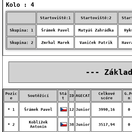
Kolo : 4
Startoviště:1
Startoviště:2
Star
Skupina: 1
Šrámek Pavel
Matyáš Zahrádka
Hyk
Skupina: 2
Zmrhal Marek
Vaniček Patrik
Havr
--- Zákla
Pozic
Stá
Celkové
G.P
Soutěžící
ID
AGECAT
e
t
scóre
n
* 1
Šrámek Pavel
12
Junior
3990,16
0
Koblížek
* 2
38
Junior
3517,94
0
Antonín