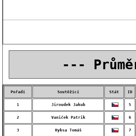
--- Průmě
Pořadí
Soutěžící
Stát
ID
1
Jiroudek Jakub
5
2
Vaniček Patrik
6
3
Hyksa Tomáš
7