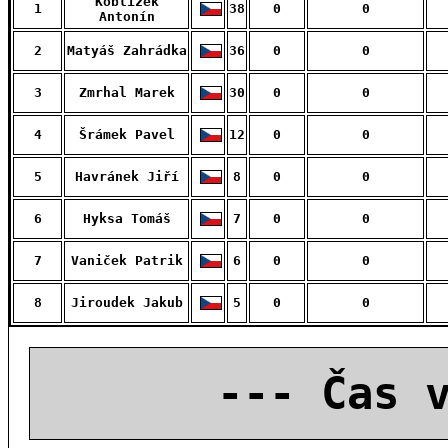
Koblížek
1
38
0
0
Antonín
2
Matyáš Zahrádka
36
0
0
3
Zmrhal Marek
30
0
0
4
Šrámek Pavel
12
0
0
5
Havránek Jiří
8
0
0
6
Hyksa Tomáš
7
0
0
7
Vaniček Patrik
6
0
0
8
Jiroudek Jakub
5
0
0
--- Čas 