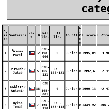
cate
G
Po
.
Stá
NAT
FAI
zi
Soutěžící
ID
AGECAT
P
F.scóre
F.Ztrá
t
lic.
lic.
ce
e
n
CZE-
Šrámek
1
12
198-
0
Junior
0
1995,04
-4,9
Pavel
006
CZE-
Jiroudek
CZE-
2
5
165-
Junior
0
1992,6
-2,4
Jakub
165-121
121
CZE
Koblížek
-
3
38
0
Junior
0
1990,13
-2,4
Antonín
168-
001
CZE-
Hyksa
CZE-
4
7
165-
Junior
0
1884,92
-105,
Tomáš
165-118
118