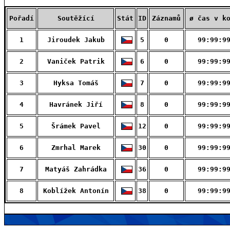
Pořadí
Soutěžící
Stát
ID
Záznamů
ø čas v k
1
Jiroudek Jakub
5
0
99:99:9
2
Vaniček Patrik
6
0
99:99:9
3
Hyksa Tomáš
7
0
99:99:9
4
Havránek Jiří
8
0
99:99:9
5
Šrámek Pavel
12
0
99:99:9
6
Zmrhal Marek
30
0
99:99:9
7
Matyáš Zahrádka
36
0
99:99:9
8
Koblížek Antonín
38
0
99:99:9