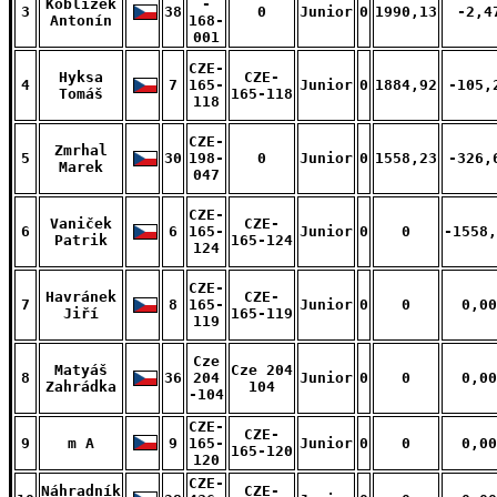
Koblížek
-
3
38
0
Junior
0
1990,13
-2,4
Antonín
168-
001
CZE-
Hyksa
CZE-
4
7
165-
Junior
0
1884,92
-105,
Tomáš
165-118
118
CZE-
Zmrhal
5
30
198-
0
Junior
0
1558,23
-326,
Marek
047
CZE-
Vaniček
CZE-
6
6
165-
Junior
0
0
-1558,
Patrik
165-124
124
CZE-
Havránek
CZE-
7
8
165-
Junior
0
0
0,00
Jiří
165-119
119
Cze
Matyáš
Cze 204
8
36
204
Junior
0
0
0,00
Zahrádka
104
-104
CZE-
CZE-
9
m A
9
165-
Junior
0
0
0,00
165-120
120
CZE-
Náhradník
CZE-