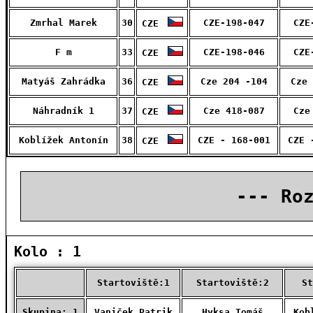
Zmrhal Marek
30
CZE-198-047
CZE
CZE
F m
33
CZE-198-046
CZE
CZE
Matyáš Zahrádka
36
Cze 204 -104
Cze 
CZE
Náhradník 1
37
Cze 418-087
Cze
CZE
Koblížek Antonín
38
CZE - 168-001
CZE 
CZE
--- Ro
Kolo : 1
Startoviště:1
Startoviště:2
St
Skupina: 1
Vaniček Patrik
Hyksa Tomáš
Kob