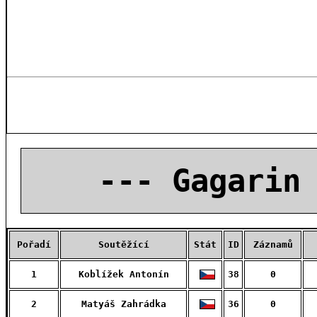
--- Gagarin
Pořadí
Soutěžící
Stát
ID
Záznamů
1
Koblížek Antonín
38
0
2
Matyáš Zahrádka
36
0