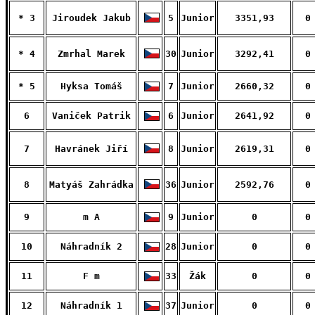
* 3
Jiroudek Jakub
5
Junior
3351,93
0
* 4
Zmrhal Marek
30
Junior
3292,41
0
* 5
Hyksa Tomáš
7
Junior
2660,32
0
6
Vaniček Patrik
6
Junior
2641,92
0
7
Havránek Jiří
8
Junior
2619,31
0
8
Matyáš Zahrádka
36
Junior
2592,76
0
9
m A
9
Junior
0
0
10
Náhradník 2
28
Junior
0
0
11
F m
33
Žák
0
0
12
Náhradník 1
37
Junior
0
0