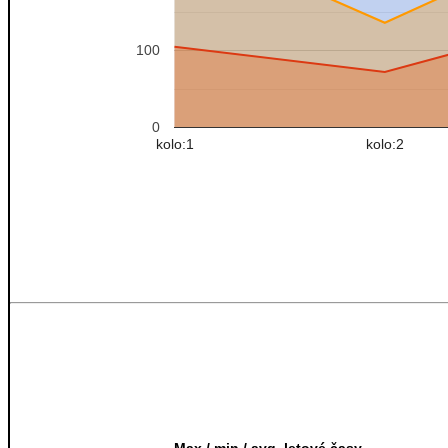
100
0
kolo:1
kolo:2
Max / min / avg. letové časy