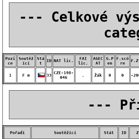
--- Celkové vý
cate
Pozi
Soutěž
Stá
FAI
AGEC
G.P
F.scó
ID
NAT lic.
F.Z
ce
ící
t
lic.
AT
en
re
CZE-198-
1
F m
33
.
Žák
0
0
-20
046
--- Př
Pořadí
Soutěžící
Stát
ID
Z