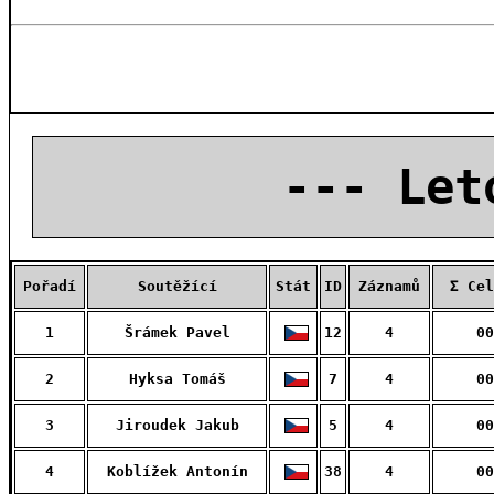
--- Let
Pořadí
Soutěžící
Stát
ID
Záznamů
Σ Cel
1
Šrámek Pavel
12
4
00
2
Hyksa Tomáš
7
4
00
3
Jiroudek Jakub
5
4
00
4
Koblížek Antonín
38
4
00