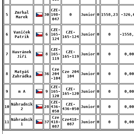
CZE-
Zmrhal
5
30
198-
0
Junior
0
1558,23
-326,
Marek
047
CZE-
Vaniček
CZE-
6
6
165-
Junior
0
0
-1558,
Patrik
165-124
124
CZE-
Havránek
CZE-
7
8
165-
Junior
0
0
0,00
Jiří
165-119
119
Cze
Matyáš
Cze 204
8
36
204
Junior
0
0
0,00
Zahrádka
104
-104
CZE-
CZE-
9
m A
9
165-
Junior
0
0
0,00
165-120
120
CZE-
Náhradník
CZE-
10
28
436-
Junior
0
0
0,00
2
436-050
050
Cze
Náhradník
Cze418-
11
37
418-
Junior
0
0
0,00
1
087
087