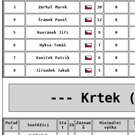
3
Zmrhal Marek
30
0
4
Šrámek Pavel
12
0
5
Havránek Jiří
8
0
6
Hyksa Tomáš
7
0
7
Vaniček Patrik
6
0
8
Jiroudek Jakub
5
0
--- Krtek 
Pořad
Stá
Záznam
Minimální
Soutěžící
ID
í
t
ů
výška