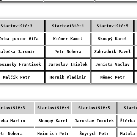
Startoviště:3
Startoviště:4
Startoviště:5
ěrba junior Víťa
Kičmer Kamil
Skoupý Karel
Galečka Jaromír
Petr Nehera
Zahradník Pavel
ešínský František
Jaroslav Imiolek
Jeništa Václav
Malčík Petr
Hornik Vladimir
Němec Petr
artoviště:3
Startoviště:4
Startoviště:5
Start
leba Martin
Skoupý Karel
Jaroslav Imiolek
Štěrba
etr Nehera
Heinrich Petr
Šnyrych Petr
Matula