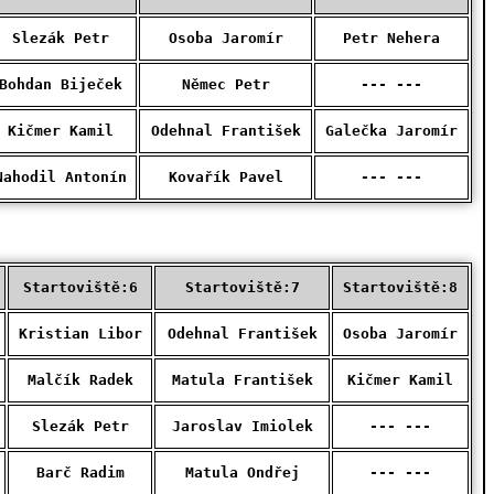
Slezák Petr
Osoba Jaromír
Petr Nehera
Bohdan Biječek
Němec Petr
--- ---
Kičmer Kamil
Odehnal František
Galečka Jaromír
Nahodil Antonín
Kovařík Pavel
--- ---
Startoviště:6
Startoviště:7
Startoviště:8
Kristian Libor
Odehnal František
Osoba Jaromír
Malčík Radek
Matula František
Kičmer Kamil
Slezák Petr
Jaroslav Imiolek
--- ---
Barč Radim
Matula Ondřej
--- ---