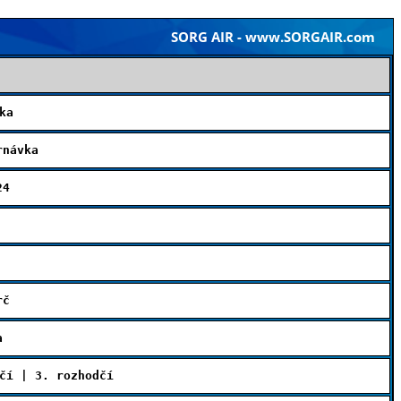
SORG AIR - www.SORGAIR.com
ka
rnávka
24
rč
a
čí | 3. rozhodčí