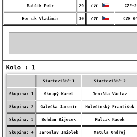
Malčík Petr
29
CZE-2
CZE
Hornik Vladimir
30
CZE 0
CZE
Kolo : 1
Startoviště:1
Startoviště:2
Skupina: 1
Skoupý Karel
Jeništa Václav
Skupina: 2
Galečka Jaromír
Holešínský František
Skupina: 3
Bohdan Biječek
Malčík Radek
Skupina: 4
Jaroslav Imiolek
Matula Ondřej