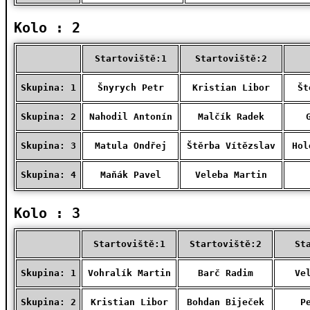
Kolo : 2
Startoviště:1
Startoviště:2
Skupina: 1
Šnyrych Petr
Kristian Libor
Št
Skupina: 2
Nahodil Antonín
Malčík Radek
Skupina: 3
Matula Ondřej
Štěrba Vítězslav
Hol
Skupina: 4
Maňák Pavel
Veleba Martin
Kolo : 3
Startoviště:1
Startoviště:2
St
Skupina: 1
Vohralík Martin
Barč Radim
Ve
Skupina: 2
Kristian Libor
Bohdan Biječek
P