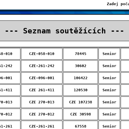
Zadej poč
--- Seznam soutěžících ---
58-010
CZE-058-010
78445
Senior
61-242
CZE-261-242
30602
Senior
96-001
CZE-096-001
106422
Senior
61-411
CZE 261-411
120530
Senior
70-013
CZE 270-013
CZE 107238
Senior
70-012
CZE 270-012
CZE 30598
Senior
61-261
CZE-261-261
67558
Senior