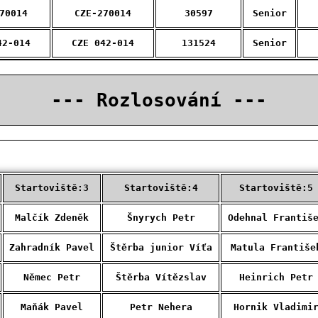
70014
CZE-270014
30597
Senior
42-014
CZE 042-014
131524
Senior
--- Rozlosování ---
Startoviště:3
Startoviště:4
Startoviště:5
Malčík Zdeněk
Šnyrych Petr
Odehnal Františ
Zahradník Pavel
Štěrba junior Víťa
Matula Františe
Němec Petr
Štěrba Vítězslav
Heinrich Petr
Maňák Pavel
Petr Nehera
Hornik Vladimi