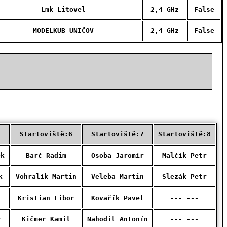
Lmk Litovel
2,4 GHz
False
MODELKUB UNIČOV
2,4 GHz
False
Startoviště:6
Startoviště:7
Startoviště:8
ek
Barč Radim
Osoba Jaromír
Malčík Petr
k
Vohralík Martin
Veleba Martin
Slezák Petr
Kristian Libor
Kovařík Pavel
--- ---
r
Kičmer Kamil
Nahodil Antonín
--- ---