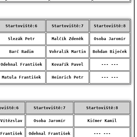
Startoviště:6
Startoviště:7
Startoviště:8
Slezák Petr
Malčík Zdeněk
Osoba Jaromír
Barč Radim
Vohralík Martin
Bohdan Biječek
Odehnal František
Kovařík Pavel
--- ---
Matula František
Heinrich Petr
--- ---
oviště:6
Startoviště:7
Startoviště:8
 Vítězslav
Osoba Jaromír
Kičmer Kamil
 František
Odehnal František
--- ---