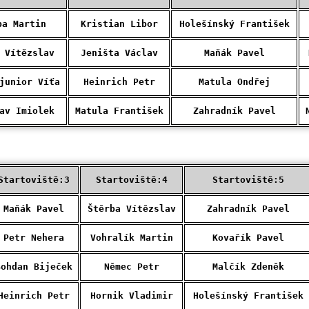
ba Martin
Kristian Libor
Holešínský František
 Vítězslav
Jeništa Václav
Maňák Pavel
junior Víťa
Heinrich Petr
Matula Ondřej
av Imiolek
Matula František
Zahradník Pavel
Startoviště:3
Startoviště:4
Startoviště:5
Maňák Pavel
Štěrba Vítězslav
Zahradník Pavel
Petr Nehera
Vohralík Martin
Kovařík Pavel
Bohdan Biječek
Němec Petr
Malčík Zdeněk
Heinrich Petr
Hornik Vladimir
Holešínský František