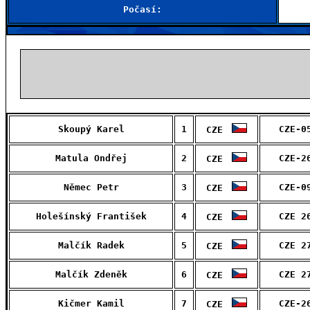
Počasí:
Skoupý Karel
1
CZE-0
CZE
Matula Ondřej
2
CZE-2
CZE
Němec Petr
3
CZE-0
CZE
Holešínský František
4
CZE 2
CZE
Malčík Radek
5
CZE 2
CZE
Malčík Zdeněk
6
CZE 2
CZE
Kičmer Kamil
7
CZE-2
CZE