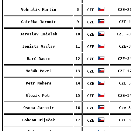
Vohralík Martin
8
CZE-2
CZE
Galečka Jaromír
9
CZE-4
CZE
Jaroslav Imiolek
10
CZE -0
CZE
Jeništa Václav
11
CZE-3
CZE
Barč Radim
12
CZE-3
CZE
Maňák Pavel
13
CZE-4
CZE
Petr Nehera
14
CZE 5
CZE
Slezák Petr
15
CZE-3
CZE
Osoba Jaromír
16
Cze 3
CZE
Bohdan Biječek
17
CZE 3
CZE