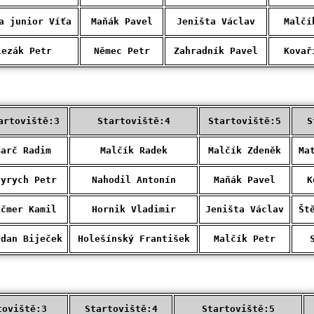
a junior Víťa
Maňák Pavel
Jeništa Václav
Malčí
lezák Petr
Němec Petr
Zahradník Pavel
Kovař
artoviště:3
Startoviště:4
Startoviště:5
S
Barč Radim
Malčík Radek
Malčík Zdeněk
Ma
nyrych Petr
Nahodil Antonín
Maňák Pavel
K
ičmer Kamil
Hornik Vladimir
Jeništa Václav
Št
hdan Biječek
Holešínský František
Malčík Petr
toviště:3
Startoviště:4
Startoviště:5