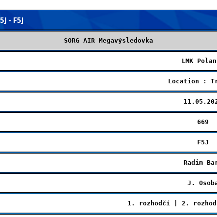
J - F5J
SORG AIR Megavýsledovka
LMK Polan
Location : T
11.05.20
669
F5J
Radim Ba
J. Osob
1. rozhodčí | 2. rozhod