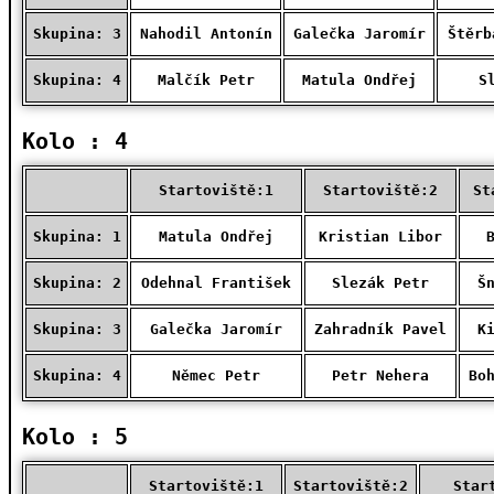
Skupina: 3
Nahodil Antonín
Galečka Jaromír
Štěrb
Skupina: 4
Malčík Petr
Matula Ondřej
S
Kolo : 4
Startoviště:1
Startoviště:2
St
Skupina: 1
Matula Ondřej
Kristian Libor
Skupina: 2
Odehnal František
Slezák Petr
Š
Skupina: 3
Galečka Jaromír
Zahradník Pavel
K
Skupina: 4
Němec Petr
Petr Nehera
Bo
Kolo : 5
Startoviště:1
Startoviště:2
Star