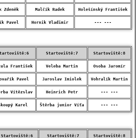
k Zdeněk
Malčík Radek
Holešínský František
ík Pavel
Hornik Vladimir
--- ---
tartoviště:6
Startoviště:7
Startoviště:8
tula František
Veleba Martin
Osoba Jaromír
ovařík Pavel
Jaroslav Imiolek
Vohralík Martin
ěrba Vítězslav
Heinrich Petr
--- ---
Skoupý Karel
Štěrba junior Víťa
--- ---
Startoviště:6
Startoviště:7
Startoviště:8