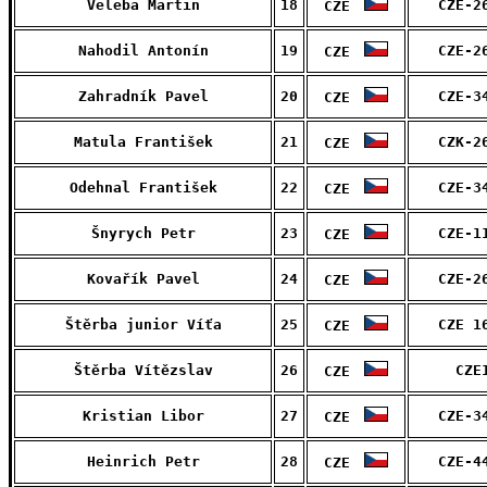
Veleba Martin
18
CZE-2
CZE
Nahodil Antonín
19
CZE-2
CZE
Zahradník Pavel
20
CZE-3
CZE
Matula František
21
CZK-2
CZE
Odehnal František
22
CZE-3
CZE
Šnyrych Petr
23
CZE-1
CZE
Kovařík Pavel
24
CZE-2
CZE
Štěrba junior Víťa
25
CZE 1
CZE
Štěrba Vítězslav
26
CZE
CZE
Kristian Libor
27
CZE-3
CZE
Heinrich Petr
28
CZE-4
CZE