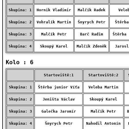
Skupina: 1
Hornik Vladimir
Malčík Radek
Vele
Skupina: 2
Vohralík Martin
Šnyrych Petr
Štěrba
Skupina: 3
Malčík Petr
Barč Radim
Štěrba 
Skupina: 4
Skoupý Karel
Malčík Zdeněk
Jarosl
Kolo : 6
Startoviště:1
Startoviště:2
Skupina: 1
Štěrba junior Víťa
Veleba Martin
Skupina: 2
Jeništa Václav
Skoupý Karel
Skupina: 3
Galečka Jaromír
Malčík Petr
Skupina: 4
Šnyrych Petr
Nahodil Antonín