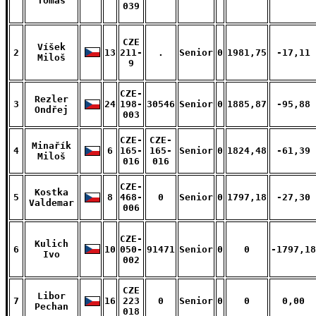
Tomáš
039
CZE
Víšek
2
13
211-
.
Senior
0
1981,75
-17,11
Miloš
9
CZE-
Rezler
3
24
198-
30546
Senior
0
1885,87
-95,88
Ondřej
003
CZE-
CZE-
Minařík
4
6
165-
165-
Senior
0
1824,48
-61,39
Miloš
016
016
CZE-
Kostka
5
8
468-
0
Senior
0
1797,18
-27,30
Valdemar
006
CZE-
Kulich
6
10
050-
91471
Senior
0
0
-1797,18
Ivo
002
CZE
Libor
7
16
223
0
Senior
0
0
0,00
Pechan
018