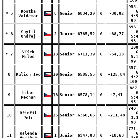
100
955
Kostka
* 5
8
Senior
6834,29
0
-30,92
Valdemar
4:
99
896
Chytil
* 6
2
Junior
6765,52
0
-68,77
Ondřej
5:
98
10
Víšek
* 7
13
Senior
6711,39
0
-54,13
Miloš
5:
99
857
8
Kulich Ivo
10
Senior
6585,55
0
-125,84
4:
100
887
Libor
9
16
Senior
6578,14
0
-7,41
Pechan
5:
95
746
Břinčil
10
25
Senior
6366,66
0
-211,48
Petr
3:
98
771
Kalenda
11
1
Junior
6347,98
0
-18,68
Vojtěch
3: