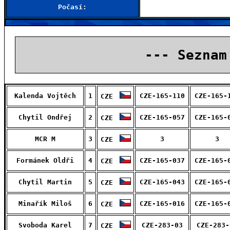
Počasí:
--- Seznam
Kalenda Vojtěch
1
CZE-165-110
CZE-165-
CZE
Chytil Ondřej
2
CZE-165-057
CZE-165-
CZE
MCR M
3
3
3
CZE
Formánek Oldři
4
CZE-165-037
CZE-165-
CZE
Chytil Martin
5
CZE-165-043
CZE-165-
CZE
Minařík Miloš
6
CZE-165-016
CZE-165-
CZE
Svoboda Karel
7
CZE-283-03
CZE-283-
CZE