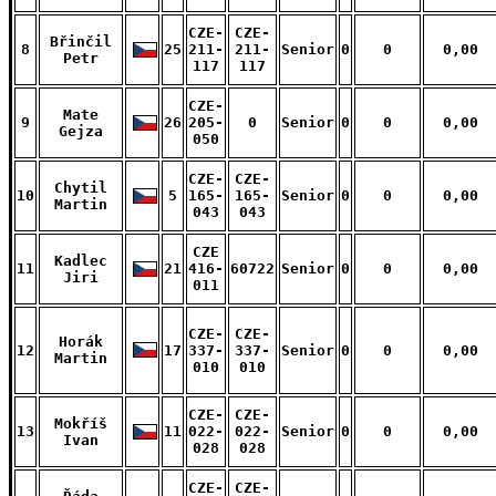
CZE-
CZE-
Břinčil
8
25
211-
211-
Senior
0
0
0,00
Petr
117
117
CZE-
Mate
9
26
205-
0
Senior
0
0
0,00
Gejza
050
CZE-
CZE-
Chytil
10
5
165-
165-
Senior
0
0
0,00
Martin
043
043
CZE
Kadlec
11
21
416-
60722
Senior
0
0
0,00
Jiri
011
CZE-
CZE-
Horák
12
17
337-
337-
Senior
0
0
0,00
Martin
010
010
CZE-
CZE-
Mokříš
13
11
022-
022-
Senior
0
0
0,00
Ivan
028
028
CZE-
CZE-