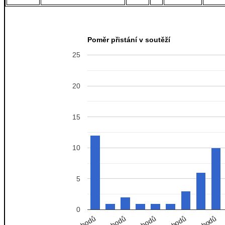
Poměr přistání v soutěží
25
20
15
10
5
0
0 bodů
45 bodů
55 bodů
70 bodů
80 bodů