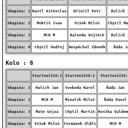
Skupina: 1
Kastl Vítězslav
Břinčil Petr
Kulich 
Skupina: 2
Mokříš Ivan
Víšek Miloš
Chytil M
Skupina: 3
MCR M
Kalenda Vojtěch
Kulich 
Skupina: 4
Chytil Ondřej
Nespěchal Zdeněk
Řáda J
Kolo : 8
Startoviště:1
Startoviště:2
Startoviště:
Skupina: 1
Kulich Jan
Svoboda Karel
Řáda Jan
Skupina: 2
MCR M
Minařík Miloš
Řáda Pavel
Skupina: 3
Mate Gejza
Chytil Martin
Kostka Valdem
Skupina: 4
Víšek Miloš
Formánek Oldři
MCR M