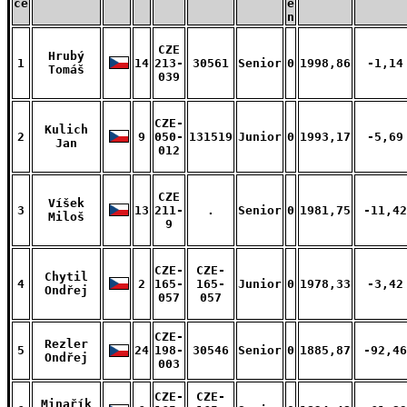
ce
e
n
CZE
Hrubý
1
14
213-
30561
Senior
0
1998,86
-1,14
Tomáš
039
CZE-
Kulich
2
9
050-
131519
Junior
0
1993,17
-5,69
Jan
012
CZE
Víšek
3
13
211-
.
Senior
0
1981,75
-11,42
Miloš
9
CZE-
CZE-
Chytil
4
2
165-
165-
Junior
0
1978,33
-3,42
Ondřej
057
057
CZE-
Rezler
5
24
198-
30546
Senior
0
1885,87
-92,46
Ondřej
003
CZE-
CZE-
Minařík