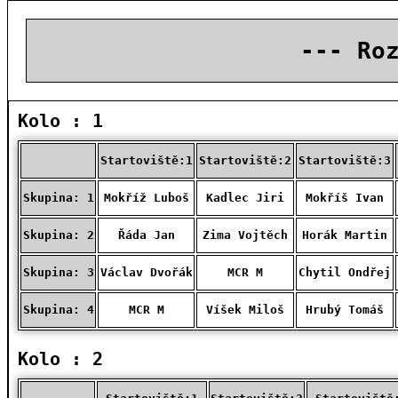
--- Ro
Kolo : 1
Startoviště:1
Startoviště:2
Startoviště:3
Skupina: 1
Mokříž Luboš
Kadlec Jiri
Mokříš Ivan
Skupina: 2
Řáda Jan
Zima Vojtěch
Horák Martin
Skupina: 3
Václav Dvořák
MCR M
Chytil Ondřej
Skupina: 4
MCR M
Víšek Miloš
Hrubý Tomáš
Kolo : 2