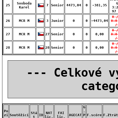
Svoboda
25
7
Senior
4473,04
0
-381,35
Karel
3:
97
0 
26
MCR M
3
Junior
0
0
-4473,04
0:0
/
0 
27
MCR M
27
Senior
0
0
0,00
0:0
/
0 
28
MCR M
28
Senior
0
0
0,00
0:0
/
--- Celkové v
categ
G
Po
.
Stá
NAT
FAI
zi
Soutěžící
ID
AGECAT
P
F.scóre
F.Ztrát
t
lic.
lic.