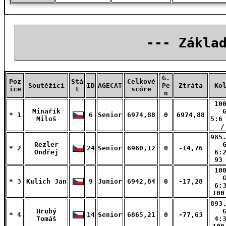
--- Zákla
G.
Poz
Stá
Celkové
Soutěžící
ID
AGECAT
Pe
Ztráta
Ko
ice
t
scóre
n
10
Minařík
* 1
6
Senior
6974,88
0
6974,88
Miloš
5:6
/
985
Rezler
* 2
24
Senior
6960,12
0
-14,76
Ondřej
6:
93
10
* 3
Kulich Jan
9
Junior
6942,84
0
-17,28
6:
100
893
Hrubý
* 4
14
Senior
6865,21
0
-77,63
Tomáš
4: