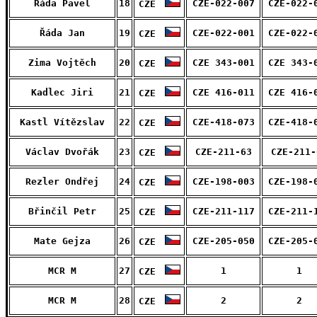
Řáda Pavel
18
CZE-022-007
CZE-022-
CZE
Řáda Jan
19
CZE-022-001
CZE-022-
CZE
Zima Vojtěch
20
CZE 343-001
CZE 343-
CZE
Kadlec Jiri
21
CZE 416-011
CZE 416-
CZE
Kastl Vítězslav
22
CZE-418-073
CZE-418-
CZE
Václav Dvořák
23
CZE-211-63
CZE-211-
CZE
Rezler Ondřej
24
CZE-198-003
CZE-198-
CZE
Břinčil Petr
25
CZE-211-117
CZE-211-
CZE
Mate Gejza
26
CZE-205-050
CZE-205-
CZE
MCR M
27
1
1
CZE
MCR M
28
2
2
CZE