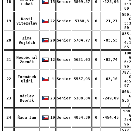
18
15
Senior
5809,57
0
-125,96
Luboš
4:
80
580
Kastl
19
22
Senior
5788,3
0
-21,27
Vítězslav
3:
80
835
Zima
20
20
Senior
5704,77
0
-83,53
Vojtěch
4:
85
10
Nespěchal
21
12
Senior
5621,03
0
-83,74
Zdeněk
6:
96
797
Formánek
22
4
Senior
5557,93
0
-63,10
Oldři
4:
97
806
Václav
23
23
Senior
5308,84
0
-249,09
Dvořák
5:5
/
588
24
Řáda Jan
19
Junior
4854,39
0
-454,45
2:
96
572