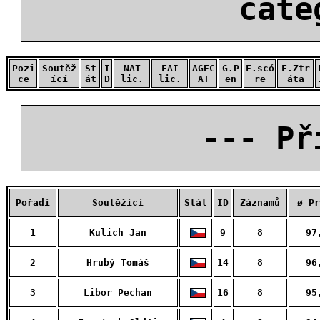
cate
Pozi
Soutěž
St
I
NAT
FAI
AGEC
G.P
F.scó
F.Ztr
ce
ící
át
D
lic.
lic.
AT
en
re
áta
--- Př
Pořadí
Soutěžící
Stát
ID
Záznamů
ø Pr
1
Kulich Jan
9
8
97
2
Hrubý Tomáš
14
8
96
3
Libor Pechan
16
8
95