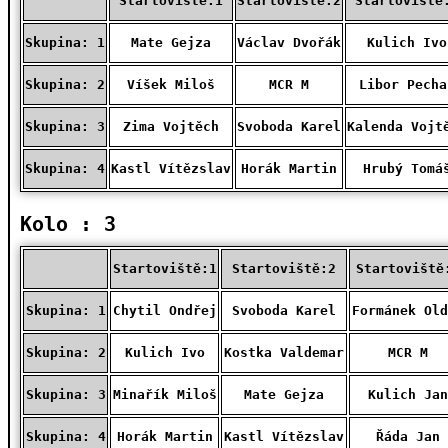
Startoviště:1
Startoviště:2
Startoviště
Skupina: 1
Mate Gejza
Václav Dvořák
Kulich Ivo
Skupina: 2
Víšek Miloš
MCR M
Libor Pecha
Skupina: 3
Zima Vojtěch
Svoboda Karel
Kalenda Vojt
Skupina: 4
Kastl Vítězslav
Horák Martin
Hrubý Tomá
Kolo : 3
Startoviště:1
Startoviště:2
Startoviště
Skupina: 1
Chytil Ondřej
Svoboda Karel
Formánek Old
Skupina: 2
Kulich Ivo
Kostka Valdemar
MCR M
Skupina: 3
Minařík Miloš
Mate Gejza
Kulich Jan
Skupina: 4
Horák Martin
Kastl Vítězslav
Řáda Jan