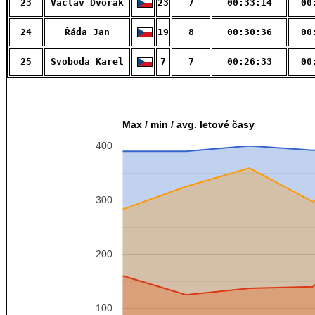
23
Václav Dvořák
23
7
00:33:14
00
24
Řáda Jan
19
8
00:30:36
00
25
Svoboda Karel
7
7
00:26:33
00
Max / min / avg. letové časy
400
300
200
100