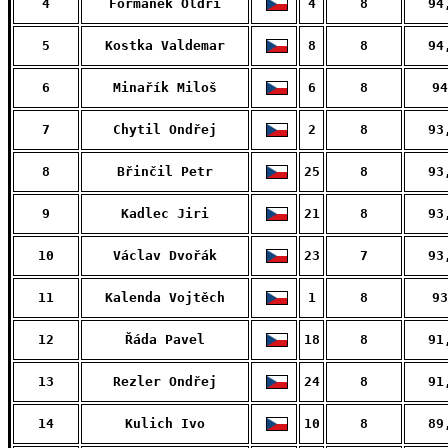
4
Formánek Oldři
4
8
94
5
Kostka Valdemar
8
8
94
6
Minařík Miloš
6
8
94
7
Chytil Ondřej
2
8
93
8
Břinčil Petr
25
8
93
9
Kadlec Jiri
21
8
93
10
Václav Dvořák
23
7
93
11
Kalenda Vojtěch
1
8
93
12
Řáda Pavel
18
8
91
13
Rezler Ondřej
24
8
91
14
Kulich Ivo
10
8
89