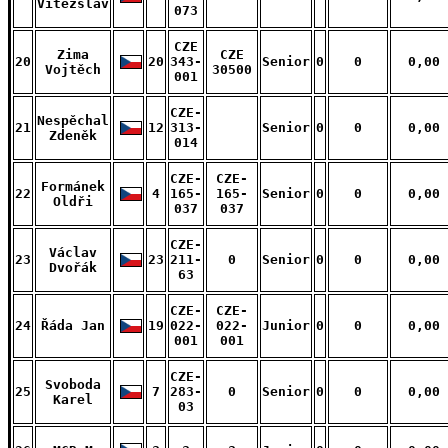
Vítězslav
073
CZE
Zima
CZE
20
20
343-
Senior
0
0
0,00
Vojtěch
30500
001
CZE-
Nespěchal
21
12
313-
Senior
0
0
0,00
Zdeněk
014
CZE-
CZE-
Formánek
22
4
165-
165-
Senior
0
0
0,00
Oldři
037
037
CZE-
Václav
23
23
211-
0
Senior
0
0
0,00
Dvořák
63
CZE-
CZE-
24
Řáda Jan
19
022-
022-
Junior
0
0
0,00
001
001
CZE-
Svoboda
25
7
283-
0
Senior
0
0
0,00
Karel
03