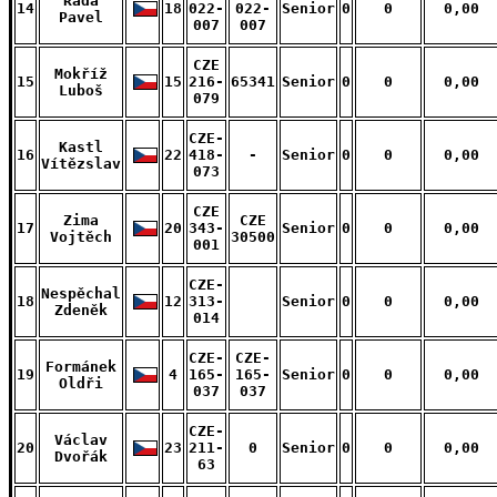
Řáda
14
18
022-
022-
Senior
0
0
0,00
Pavel
007
007
CZE
Mokříž
15
15
216-
65341
Senior
0
0
0,00
Luboš
079
CZE-
Kastl
16
22
418-
-
Senior
0
0
0,00
Vítězslav
073
CZE
Zima
CZE
17
20
343-
Senior
0
0
0,00
Vojtěch
30500
001
CZE-
Nespěchal
18
12
313-
Senior
0
0
0,00
Zdeněk
014
CZE-
CZE-
Formánek
19
4
165-
165-
Senior
0
0
0,00
Oldři
037
037
CZE-
Václav
20
23
211-
0
Senior
0
0
0,00
Dvořák
63