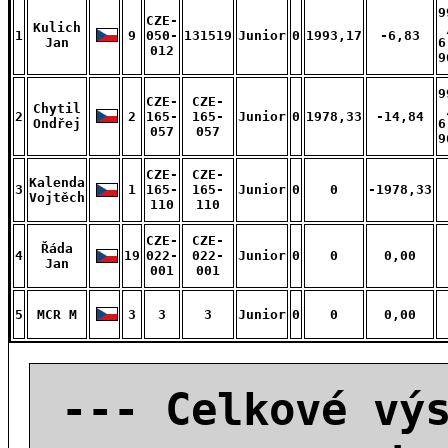
9
CZE-
Kulich
1
9
050-
131519
Junior
0
1993,17
-6,83
Jan
6
012
9
9
CZE-
CZE-
Chytil
2
2
165-
165-
Junior
0
1978,33
-14,84
Ondřej
6
057
057
9
CZE-
CZE-
Kalenda
3
1
165-
165-
Junior
0
0
-1978,33
Vojtěch
110
110
CZE-
CZE-
Řáda
4
19
022-
022-
Junior
0
0
0,00
Jan
001
001
5
MCR M
3
3
3
Junior
0
0
0,00
--- Celkové vý