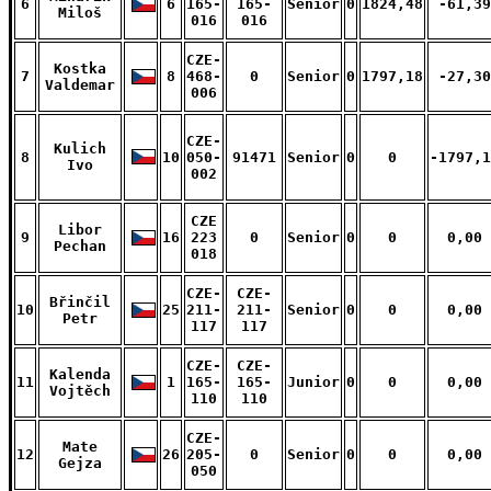
6
6
165-
165-
Senior
0
1824,48
-61,39
Miloš
016
016
CZE-
Kostka
7
8
468-
0
Senior
0
1797,18
-27,30
Valdemar
006
CZE-
Kulich
8
10
050-
91471
Senior
0
0
-1797,1
Ivo
002
CZE
Libor
9
16
223
0
Senior
0
0
0,00
Pechan
018
CZE-
CZE-
Břinčil
10
25
211-
211-
Senior
0
0
0,00
Petr
117
117
CZE-
CZE-
Kalenda
11
1
165-
165-
Junior
0
0
0,00
Vojtěch
110
110
CZE-
Mate
12
26
205-
0
Senior
0
0
0,00
Gejza
050