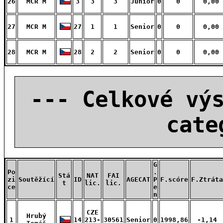
26
MCR M
3
3
3
Junior
0
0
0,00
27
MCR M
27
1
1
Senior
0
0
0,00
28
MCR M
28
2
2
Senior
0
0
0,00
--- Celkové vý
cate
G
Po
.
Stá
NAT
FAI
zi
Soutěžící
ID
AGECAT
P
F.scóre
F.Ztráta
t
lic.
lic.
ce
e
n
CZE
Hrubý
1
14
213-
30561
Senior
0
1998,86
-1,14