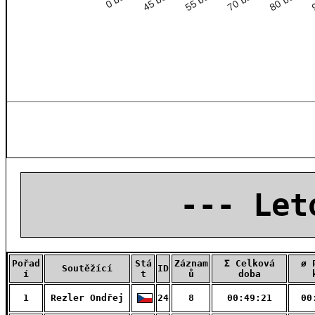
--- Let
Pořad
Stá
Záznam
Σ Celková
ø 
Soutěžící
ID
í
t
ů
doba
1
Rezler Ondřej
24
8
00:49:21
00