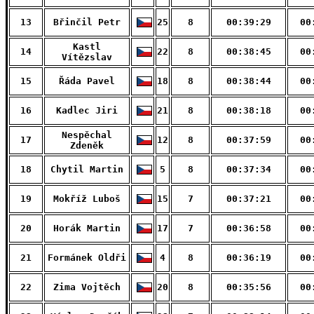
13
Břinčil Petr
25
8
00:39:29
00
Kastl
14
22
8
00:38:45
00
Vítězslav
15
Řáda Pavel
18
8
00:38:44
00
16
Kadlec Jiri
21
8
00:38:18
00
Nespěchal
17
12
8
00:37:59
00
Zdeněk
18
Chytil Martin
5
8
00:37:34
00
19
Mokříž Luboš
15
7
00:37:21
00
20
Horák Martin
17
7
00:36:58
00
21
Formánek Oldři
4
8
00:36:19
00
22
Zima Vojtěch
20
8
00:35:56
00