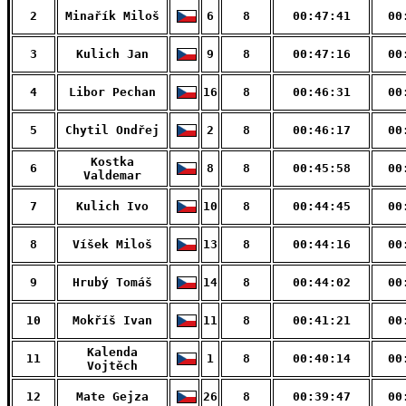
2
Minařík Miloš
6
8
00:47:41
00
3
Kulich Jan
9
8
00:47:16
00
4
Libor Pechan
16
8
00:46:31
00
5
Chytil Ondřej
2
8
00:46:17
00
Kostka
6
8
8
00:45:58
00
Valdemar
7
Kulich Ivo
10
8
00:44:45
00
8
Víšek Miloš
13
8
00:44:16
00
9
Hrubý Tomáš
14
8
00:44:02
00
10
Mokříš Ivan
11
8
00:41:21
00
Kalenda
11
1
8
00:40:14
00
Vojtěch
12
Mate Gejza
26
8
00:39:47
00