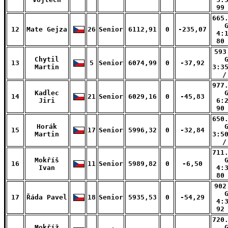
99
665
12
Mate Gejza
26
Senior
6112,91
0
-235,07
4:
80
593
Chytil
13
5
Senior
6074,99
0
-37,92
Martin
3:3
/
977
Kadlec
14
21
Senior
6029,16
0
-45,83
Jiri
6:
90
650
Horák
15
17
Senior
5996,32
0
-32,84
Martin
3:5
/
711
Mokříš
16
11
Senior
5989,82
0
-6,50
Ivan
4:
80
902
17
Řáda Pavel
18
Senior
5935,53
0
-54,29
4:
92
720
Mokříž