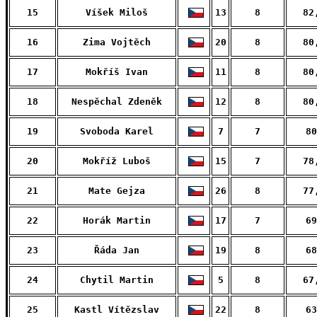
15
Víšek Miloš
13
8
82
16
Zima Vojtěch
20
8
80
17
Mokříš Ivan
11
8
80
18
Nespěchal Zdeněk
12
8
80
19
Svoboda Karel
7
7
80
20
Mokříž Luboš
15
7
78
21
Mate Gejza
26
8
77
22
Horák Martin
17
7
69
23
Řáda Jan
19
8
68
24
Chytil Martin
5
8
67
25
Kastl Vítězslav
22
8
63