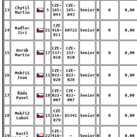
CZE-
CZE-
Chytil
13
5
165-
165-
Senior
0
0
0,00
Martin
043
043
CZE
Kadlec
14
21
416-
60722
Senior
0
0
0,00
Jiri
011
CZE-
CZE-
Horák
15
17
337-
337-
Senior
0
0
0,00
Martin
010
010
CZE-
CZE-
Mokříš
16
11
022-
022-
Senior
0
0
0,00
Ivan
028
028
CZE-
CZE-
Řáda
17
18
022-
022-
Senior
0
0
0,00
Pavel
007
007
CZE
Mokříž
18
15
216-
65341
Senior
0
0
0,00
Luboš
079
CZE-
Kastl
19
22
418-
-
Senior
0
0
0,00