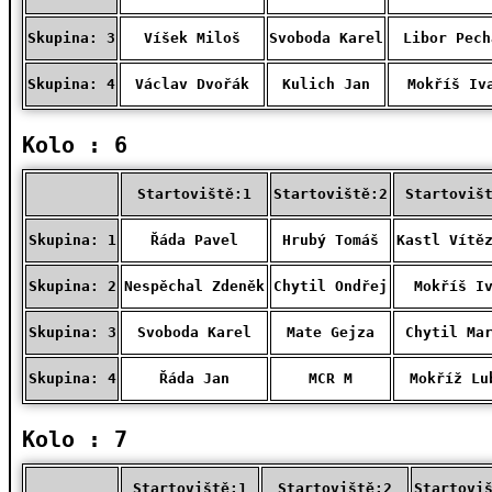
Skupina: 3
Víšek Miloš
Svoboda Karel
Libor Pech
Skupina: 4
Václav Dvořák
Kulich Jan
Mokříš Iv
Kolo : 6
Startoviště:1
Startoviště:2
Startoviš
Skupina: 1
Řáda Pavel
Hrubý Tomáš
Kastl Vítě
Skupina: 2
Nespěchal Zdeněk
Chytil Ondřej
Mokříš I
Skupina: 3
Svoboda Karel
Mate Gejza
Chytil Ma
Skupina: 4
Řáda Jan
MCR M
Mokříž Lu
Kolo : 7
Startoviště:1
Startoviště:2
Startovi